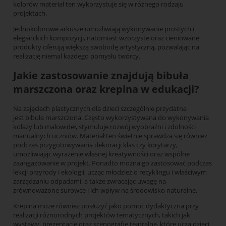
kolorów materiał ten wykorzystuje się w różnego rodzaju
projektach.
Jednokolorowe arkusze umożliwiają wykonywanie prostych i
eleganckich kompozycji, natomiast wzorzyste oraz cieniowane
produkty oferują większą swobodę artystyczną, pozwalając na
realizację niemal każdego pomysłu twórcy.
Jakie zastosowanie znajdują bibuła
marszczona oraz krepina w edukacji?
Na zajęciach plastycznych dla dzieci szczególnie przydatna
jest bibuła marszczona. Często wykorzystywana do wykonywania
kolaży lub malowideł, stymuluje rozwój wyobraźni i zdolności
manualnych uczniów. Materiał ten świetnie sprawdza się również
podczas przygotowywania dekoracji klas czy korytarzy,
umożliwiając wyrażenie własnej kreatywności oraz wspólne
zaangażowanie w projekt. Ponadto można go zastosować podczas
lekcji przyrody i ekologii, ucząc młodzież o recyklingu i właściwym
zarządzaniu odpadami, a także zwracając uwagę na
zrównoważone surowce i ich wpływ na środowisko naturalne.
Krepina może również posłużyć jako pomoc dydaktyczna przy
realizacji różnorodnych projektów tematycznych, takich jak
wystawy, prezentacje oraz scenografie teatralne, które uczą dzieci