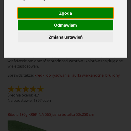
Zgoda
Bibuły, krepina
Odmawiam
Zmiana ustawień
Wyjątkowo popularnymi materiałami, szeroko wykorzystywanymi
zarówno na zajęciach plastycznych, jak i w sztuce, rękodziele oraz
do dekoracji, są bibuły marszczone i gładkie oraz sztywniejsze,
grubsze krepiny. Dzięki oryginalnej fakturze, charakterystycznym
właściwościom oraz różnorodności wzorów i kolorów znajdują one
wiele zastosowań.
Sprawdź także:
kredki do rysowania
,
laurki wielkanocne
,
bruliony
Średnia ocena: 4.7
Na podstawie:
1897
ocen
Bibuła 180g KREPINA 565 jasna butelka 50x250 cm