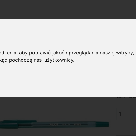
»
opisy
Długopis PILOT BPS zielony.
dzenia, aby poprawić jakość przeglądania naszej witryny, 
pis PILOT BPS zielony
 skąd pochodzą nasi użytkownicy.
Dostępnoś
2,7
Cena:
Cena netto