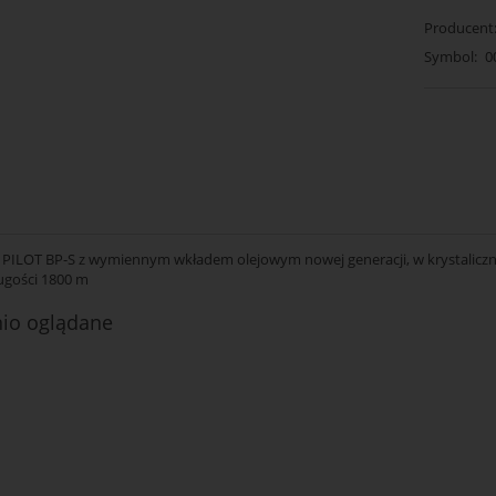
Producent
Symbol:
0
 PILOT BP-S z wymiennym wkładem olejowym nowej generacji, w krystaliczne
ugości 1800 m
nio oglądane