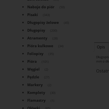
Naboje do piór
(50)
Pisaki
(343)
Długopisy żelowe
(45)
Długopisy
(200)
Atramenty
(28)
Pióra kulkowe
(34)
Opis
Foliopisy
(35)
Długopis
Pióra
mm o dł
(101)
Węgiel
(2)
Ostat
Pędzle
(27)
Markery
(2)
Komplety
(30)
Flamastry
(1)
Ołówki
(85)