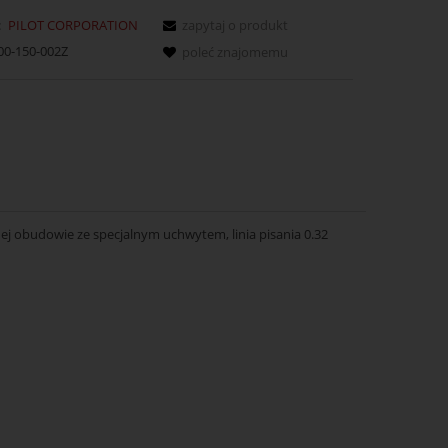
:
PILOT CORPORATION
zapytaj o produkt
00-150-002Z
poleć znajomemu
j obudowie ze specjalnym uchwytem, linia pisania 0.32