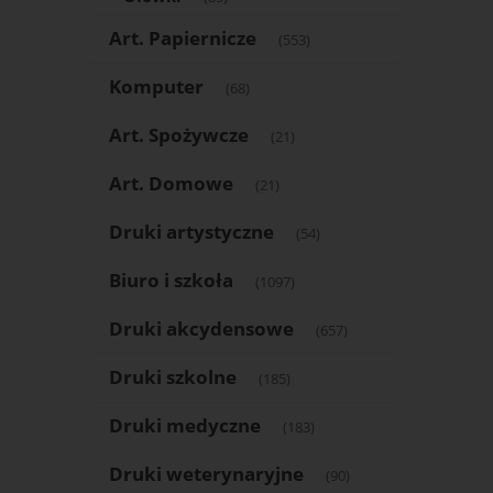
Art. Papiernicze
(553)
Komputer
(68)
Art. Spożywcze
(21)
Art. Domowe
(21)
Druki artystyczne
(54)
Biuro i szkoła
(1097)
Druki akcydensowe
(657)
Druki szkolne
(185)
Druki medyczne
(183)
Druki weterynaryjne
(90)