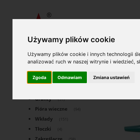
Używamy plików cookie
»
»
Wydawnictwa Akcydensowe S. A.
Art. Piśmienne
Dług
Używamy plików cookie i innych technologii śle
Oferta
Długo
analizować ruch w naszej witrynie i wiedzieć,
Art. Piśmienne
Zgoda
Odmawiam
Zmiana ustawień
(1504)
Cienkopisy
(183)
Grafity
(31)
Pióra wieczne
(94)
Wkłady
(151)
Tłoczki
(4)
Zakreślacze
(58)