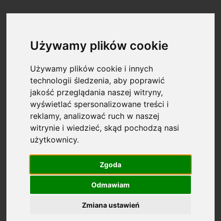
Zarejestruj się
Zaloguj się
Używamy plików cookie
Używamy plików cookie i innych
technologii śledzenia, aby poprawić
jakość przeglądania naszej witryny,
wyświetlać spersonalizowane treści i
reklamy, analizować ruch w naszej
witrynie i wiedzieć, skąd pochodzą nasi
użytkownicy.
Ten produkt jest niedostępny.
Zgoda
O nas
Odmawiam
Zmiana ustawień
Informacje