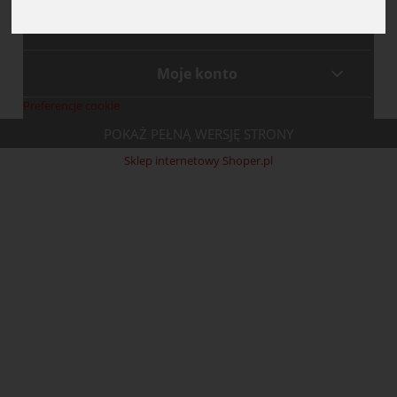
Płatności i dostawa
Moje konto
Preferencje cookie
POKAŻ PEŁNĄ WERSJĘ STRONY
Sklep internetowy Shoper.pl