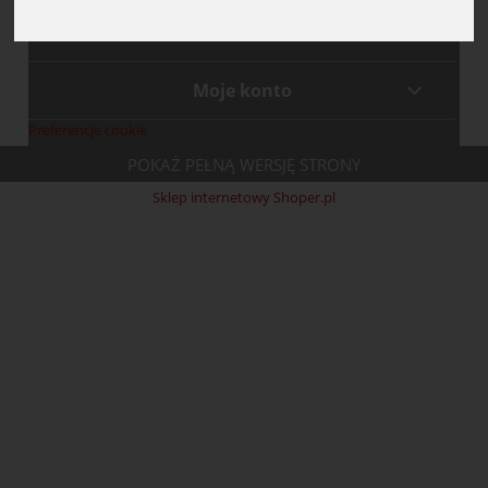
Płatności i dostawa
Moje konto
Preferencje cookie
POKAŻ PEŁNĄ WERSJĘ STRONY
Sklep internetowy Shoper.pl