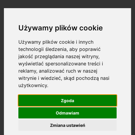
Zarejestruj się
Zaloguj się
Używamy plików cookie
Używamy plików cookie i innych
technologii śledzenia, aby poprawić
jakość przeglądania naszej witryny,
wyświetlać spersonalizowane treści i
reklamy, analizować ruch w naszej
witrynie i wiedzieć, skąd pochodzą nasi
użytkownicy.
Ten produkt jest niedostępny.
Zgoda
O nas
Odmawiam
Zmiana ustawień
Informacje