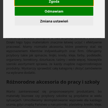
Zgoda
Odmawiam
Cena: (wybierz)
Zmiana ustawień
Artykuły biurowe i szkolne
Polecamy Państwu dostępne u nas artykuły szkolne i biurowe.
Dzięki tego typu materiałom znacznie łatwiej uczyć i efektywnie
pracować. Mamy rozmaite akcesoria, które powinny stać się
wyposażeniem Klientów indywidualnych oraz firm. Oferujemy
przybory takie jak spinacze, linijki, kredy, kleje, farby, podkładki,
organizery, korektory, dziurkacze, taśmy i wiele więcej. Niezwykle
szeroki asortyment sprawia, że każdy znajdzie najpotrzebniejsze
produkty. Wystarczy sprawdzić całą kategorię i złożyć zamówienie
na wybrane dodatki.
Różnorodne akcesoria do pracy i szkoły
Warto zainteresować się proponowanymi produktami, bo
materiały biurowe czy przybory szkolne są przydatne w wielu
sytuacjach. Umożliwiamy skompletowanie wyprawki dla każdego
ucznia, gdyż znajdą Państwo u nas piórniki, plasteliny, kredki, kleje,