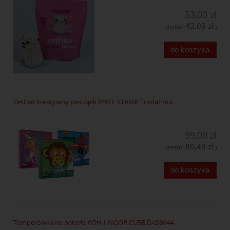
53,00 zł
43,09 zł
(netto:
)
do koszyka
Zestaw kreatywny piecząek PIXEL STAMP Trodat mix
99,00 zł
80,49 zł
(netto:
)
do koszyka
Temperówka na baterie KOH-I-NOOR CUBE DAS8044