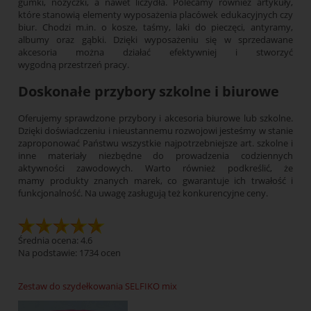
gumki, nożyczki, a nawet liczydła. Polecamy również artykuły,
które stanowią elementy wyposażenia placówek edukacyjnych czy
biur. Chodzi m.in. o kosze, taśmy, laki do pieczęci, antyramy,
albumy oraz gąbki. Dzięki wyposażeniu się w sprzedawane
akcesoria można działać efektywniej i stworzyć
wygodną przestrzeń pracy.
Doskonałe przybory szkolne i biurowe
Oferujemy sprawdzone przybory i akcesoria biurowe lub szkolne.
Dzięki doświadczeniu i nieustannemu rozwojowi jesteśmy w stanie
zaproponować Państwu wszystkie najpotrzebniejsze art. szkolne i
inne materiały niezbędne do prowadzenia codziennych
aktywności zawodowych. Warto również podkreślić, że
mamy produkty znanych marek, co gwarantuje ich trwałość i
funkcjonalność. Na uwagę zasługują też konkurencyjne ceny.
Średnia ocena: 4.6
Na podstawie:
1734
ocen
Zestaw do szydełkowania SELFIKO mix