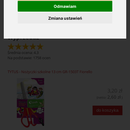
Odmawiam
Cena: (wybierz)
Zmiana ustawień
Wyprzedaż
Średnia ocena: 4.3
Na podstawie:
1758
ocen
TYTUS - Nożyczki szkolne 13 cm GR-1503T Fiorello
3,20 zł
2,60 zł
(netto:
)
do koszyka