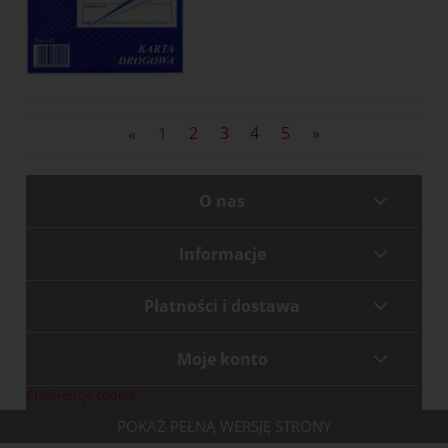
«
1
2
3
4
5
»
O nas
Informacje
Płatności i dostawa
Moje konto
Preferencje cookie
POKAŻ PEŁNĄ WERSJĘ STRONY