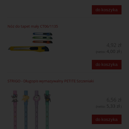
do koszyka
Nóż do tapet mały CT06/1135
4,92 zł
4,00 zł
(netto:
)
do koszyka
STRIGO - Długopis wymazywalny PETITE Szczeniaki
6,56 zł
5,33 zł
(netto:
)
do koszyka