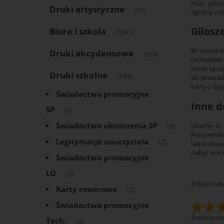
m.in. gilo
Druki artystyczne
(53)
zgodny z o
Gilosz
Biuro i szkoła
(1097)
W szeroki
Druki akcydensowe
(659)
techników
które są u
Druki szkolne
(185)
do prowadz
karty z dy
Świadectwa promocyjne
Inne d
SP
(5)
Świadectwa ukończenia SP
Dbamy o t
(8)
Pracowniko
Legitymacje nauczyciela
(7)
także doku
nabyć w ko
Świadectwa promocyjne
LO
(3)
Zobacz tak
Karty rowerowe
(5)
Świadectwa promocyjne
Średnia oce
Tech.
(2)