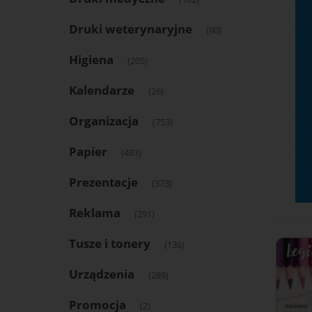
Druki weterynaryjne
(90)
Higiena
(205)
Kalendarze
(26)
Organizacja
(753)
Papier
(483)
Prezentacje
(373)
Reklama
(291)
Tusze i tonery
(136)
Urządzenia
(289)
Promocja
(2)