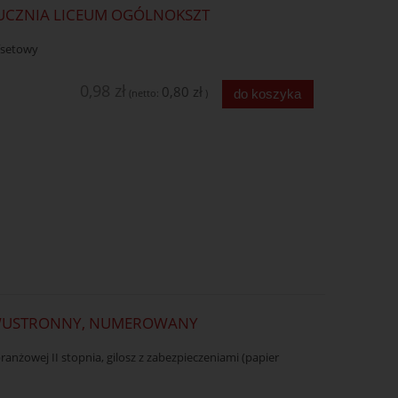
 UCZNIA LICEUM OGÓLNOKSZT
ffsetowy
0,98 zł
0,80 zł
do koszyka
(netto:
)
DWUSTRONNY, NUMEROWANY
anżowej II stopnia, gilosz z zabezpieczeniami (papier