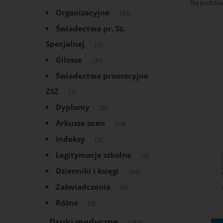
Na podsta
Organizacyjne
(32)
Świadectwa pr. Sz.
Specjalnej
(1)
Gilosze
(31)
Świadectwa promocyjne
ZSZ
(1)
Dyplomy
(2)
Arkusze ocen
(14)
Indeksy
(3)
Legitymacje szkolne
(5)
Dzienniki i księgi
(54)
Zaświadczenia
(9)
Różne
(3)
Druki medyczne
(182)