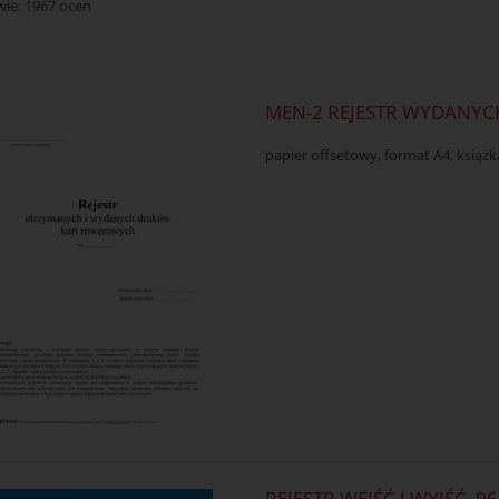
wie:
1967
ocen
MEN-2 REJESTR WYDANY
papier offsetowy, format A4, książ
REJESTR WEJŚĆ I WYJŚĆ, 9