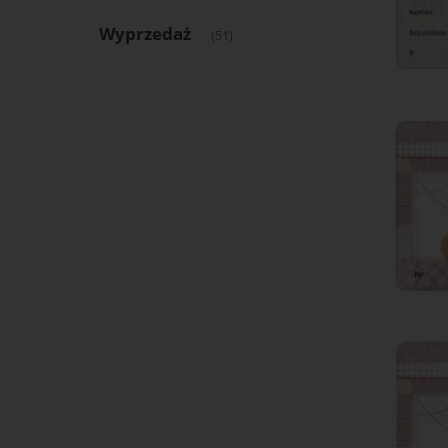
Wyprzedaż
(51)