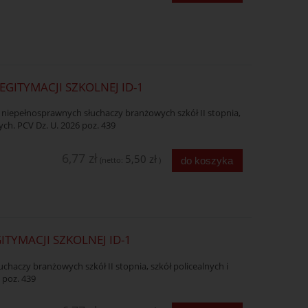
LEGITYMACJI SZKOLNEJ ID-1
a niepełnosprawnych słuchaczy branżowych szkół II stopnia,
łych. PCV Dz. U. 2026 poz. 439
6,77 zł
5,50 zł
do koszyka
(netto:
)
GITYMACJI SZKOLNEJ ID-1
uchaczy branżowych szkół II stopnia, szkół policealnych i
 poz. 439