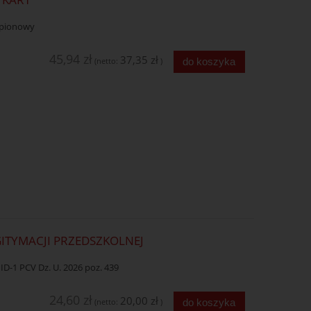
d pionowy
45,94 zł
37,35 zł
do koszyka
(netto:
)
EGITYMACJI PRZEDSZKOLNEJ
ID-1 PCV Dz. U. 2026 poz. 439
24,60 zł
20,00 zł
do koszyka
(netto:
)