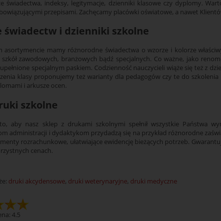
sze świadectwa, indeksy, legitymacje, dzienniki klasowe czy dyplomy. War
bowiązującymi przepisami. Zachęcamy placówki oświatowe, a nawet Klient
e świadectw i dzienniki szkolne
m asortymencie mamy różnorodne świadectwa o wzorze i kolorze właściw
, szkół zawodowych, branżowych bądź specjalnych. Co ważne, jako reno
zupełnione specjalnym paskiem. Codzienność nauczycieli wiąże się też z d
enia klasy proponujemy też warianty dla pedagogów czy te do szkolenia 
plomami i arkusze ocen.
ruki szkolne
o, aby nasz sklep z drukami szkolnymi spełnił wszystkie Państwa wyma
m administracji i dydaktykom przydadzą się na przykład różnorodne zaświadc
menty rozrachunkowe, ułatwiające ewidencję bieżących potrzeb. Gwarant
rzystnych cenach.
że:
druki akcydensowe
,
druki weterynaryjne
,
druki medyczne
na: 4.5