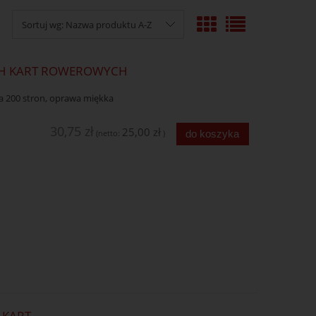
Sortuj wg:
Nazwa produktu A-Z
CH KART ROWEROWYCH
ka 200 stron, oprawa miękka
30,75 zł
25,00 zł
do koszyka
(netto:
)
6 KART