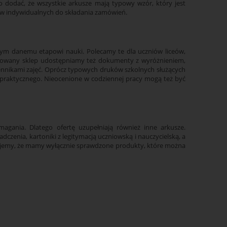
to dodać, że wszystkie arkusze mają typowy wzór, który jest
ów indywidualnych do składania zamówień.
ym danemu etapowi nauki. Polecamy te dla uczniów liceów,
mowany sklep udostępniamy też dokumenty z wyróżnieniem,
ziennikami zajęć. Oprócz typowych druków szkolnych służących
praktycznego. Nieocenione w codziennej pracy mogą też być
gania. Dlatego ofertę uzupełniają również inne arkusze.
zenia, kartoniki z legitymacją uczniowską i nauczycielską, a
ujemy, że mamy wyłącznie sprawdzone produkty, które można