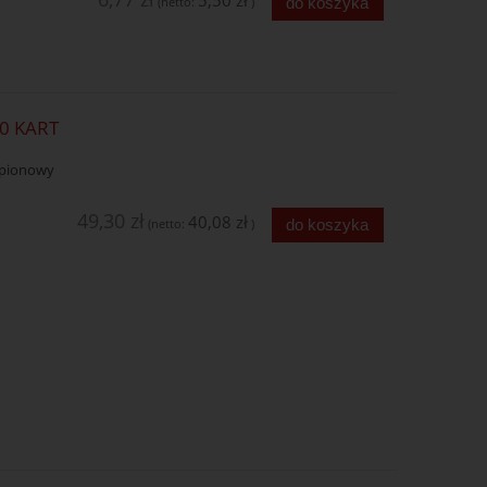
5,50 zł
do koszyka
(netto:
)
00 KART
d pionowy
49,30 zł
40,08 zł
do koszyka
(netto:
)