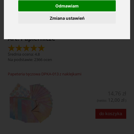
Odmawiam
Cena: (wybierz)
Zmiana ustawień
Art. Papiernicze
Średnia ocena: 4.8
Na podstawie:
2366
ocen
Papeteria tęczowa DPKA-013 z naklejkami
14,76 zł
12,00 zł
(netto:
)
do koszyka