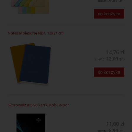
4,87 zł
(netto:
)
do koszyka
Notes Moleskine NB1, 13x21 cm
14,76 zł
12,00 zł
(netto:
)
do koszyka
Skorowidz A-6 96 kartki Koh-I-Noor
11,00 zł
8,94 zł
(netto:
)