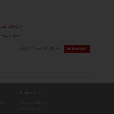
BEZ LISTWY
setowy 80 g/m2
24,60 zł
20,00 zł
do koszyka
(netto:
)
Moje konto
ot)
Twoje zamówienia
Ustawienia konta