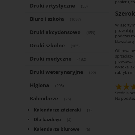
papieru, co
Druki artystyczne
(53)
Szerok
Biuro i szkoła
(1097)
W asortyme
pozwalają 
Druki akcydensowe
(659)
podczas ro
klawiaturę
Druki szkolne
(185)
Oferowane 
sprzedaży
Druki medyczne
(182)
przesuwani
wysoką jak
Druki weterynaryjne
rubryk i mi
(90)
Higiena
(205)
Średnia oce
Kalendarze
Na podsta
(26)
Kalendarze zdzieraki
(1)
Dla każdego
(4)
Kalendarze biurowe
(6)