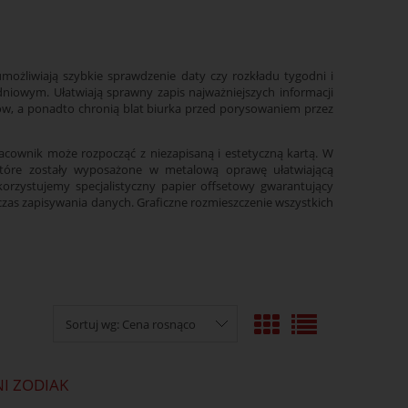
żliwiają szybkie sprawdzenie daty czy rozkładu tygodni i
iowym. Ułatwiają sprawny zapis najważniejszych informacji
ów, a ponadto chronią blat biurka przed porysowaniem przez
acownik może rozpocząć z niezapisaną i estetyczną kartą. W
które zostały wyposażone w metalową oprawę ułatwiającą
orzystujemy specjalistyczny papier offsetowy gwarantujący
zas zapisywania danych. Graficzne rozmieszczenie wszystkich
Sortuj wg:
Cena rosnąco
I ZODIAK