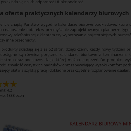
 przekłada się na ich odporność i funkcjonalność.
a oferta praktycznych kalendarzy biurowych
ncie znajdą Państwo wygodne kalendarze biurowe podkładowe, które umo
na nanoszenie notatek w przemyślanie zaprojektowanym plannerze tygodn
zmowy telefonicznej z klientem czy wynotowanie najistotniejszych numer
 czy inne przedmioty.
produkty składają się z aż 52 stron, dzięki czemu każdy nowy tydzień pr
 dostępne są również poręczne kalendarze biurkowe z terminarzem, 
e stron oraz podstawę, dzięki której można je oprzeć. Do produkcji wyk
ość i trwałość wszystkich nadruków oraz zapewniający wysoki komfort podc
esięcy ułatwia szybką pracę i dokładne oraz czytelne rozplanowanie działań.
na: 4.2
wie:
1838
ocen
KALENDARZ BIUROWY MIN