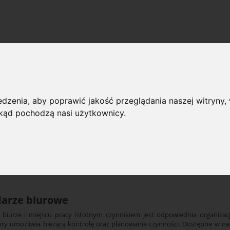
rze biurowe
dzenia, aby poprawić jakość przeglądania naszej witryny, 
 przeglądania
 skąd pochodzą nasi użytkownicy.
rie: Kalendarze biurowe
Dostępno
(wybierz)
darze biurowe
iurze i miejscu pracy istotnym czynnikiem jest odpowiednia organizac
tóry umożliwia bieżącą kontrolę oraz planowanie czynności. Dostępne w na