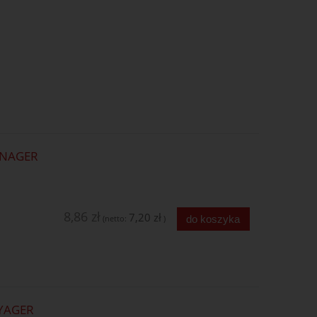
ANAGER
8,86 zł
7,20 zł
do koszyka
(netto:
)
YAGER