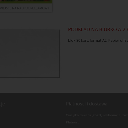
PODKŁAD NA BIURKO A-2 
blok 80 kart, format A2, Papier off
cje
Płatności i dostawa
Wysyłka towaru (koszt, reklamacja, zwr
Płatności