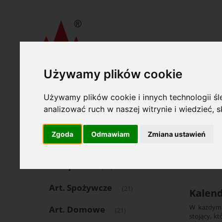
Używamy plików cookie
»
»
Wydawnictwa Akcydensowe S. A.
Kalendarze
Kalenda
Oferta
Używamy plików cookie i innych technologii śle
Opcje
analizować ruch w naszej witrynie i wiedzieć,
Art. Piśmienne
(1504)
Katego
Zgoda
Odmawiam
Zmiana ustawień
Art. Papiernicze
(553)
Cena: 
Komputer
(69)
Art. Spożywcze
(21)
Kalen
W każdym b
Art. Domowe
(21)
stojący, k