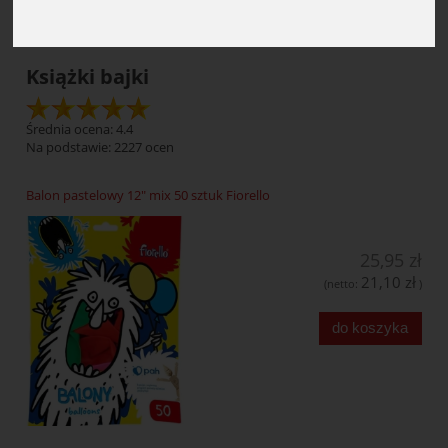
Książki bajki
Średnia ocena: 4.4
Na podstawie:
2227
ocen
Balon pastelowy 12" mix 50 sztuk Fiorello
25,95 zł
21,10 zł
(netto:
)
do koszyka