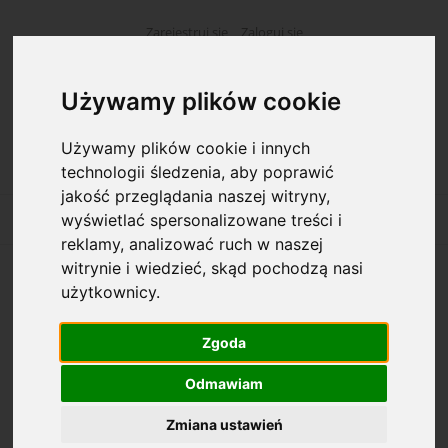
Zarejestruj się
Zaloguj się
Używamy plików cookie
Używamy plików cookie i innych
technologii śledzenia, aby poprawić
jakość przeglądania naszej witryny,
wyświetlać spersonalizowane treści i
reklamy, analizować ruch w naszej
witrynie i wiedzieć, skąd pochodzą nasi
użytkownicy.
Opcje przeglądania
Kategorie: Książki bajki
Zgoda
Odmawiam
Dostępność: (wybierz)
Zmiana ustawień
Cena: (wybierz)