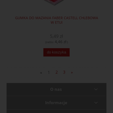
GUMKA DO MAZANIA FABER CASTELL CHLEBOWA
W ETUI
5,49 zł
4,46 zł
(netto:
)
do koszyka
«
1
2
3
»
O nas
Informacje