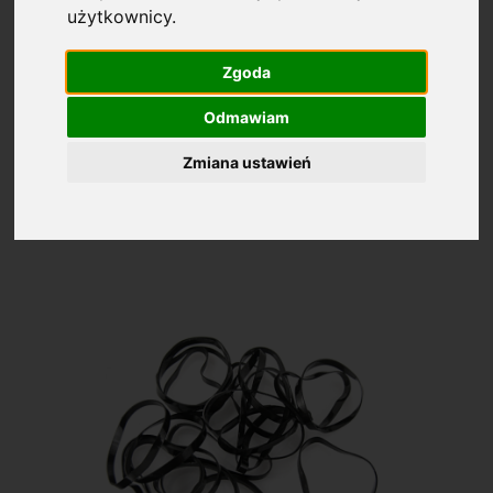
użytkownicy.
Cena: (wybierz)
Zgoda
Odmawiam
Gumki do mazania
Zmiana ustawień
Średnia ocena: 4.2
Na podstawie:
1865
ocen