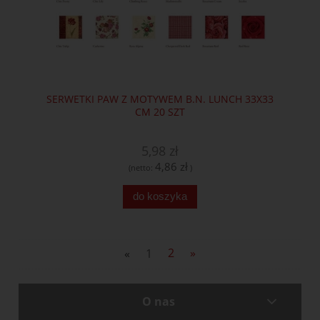
SERWETKI PAW Z MOTYWEM B.N. LUNCH 33X33
CM 20 SZT
5,98 zł
4,86 zł
(netto:
)
do koszyka
«
1
2
»
O nas