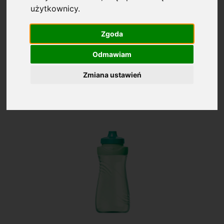
użytkownicy.
Zgoda
Art. Domowe
Odmawiam
Średnia ocena: 4.3
Na podstawie:
2388
ocen
Zmiana ustawień