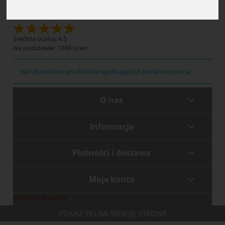
Modelina
Średnia ocena: 4.5
Na podstawie:
1868
ocen
Nie znaleziono produktów spełniających podane kryteria.
O nas
Informacje
Płatności i dostawa
Moje konto
Preferencje cookie
POKAŻ PEŁNĄ WERSJĘ STRONY