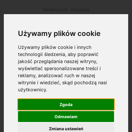
Zarejestruj się
Zaloguj się
Używamy plików cookie
Używamy plików cookie i innych
technologii śledzenia, aby poprawić
jakość przeglądania naszej witryny,
wyświetlać spersonalizowane treści i
reklamy, analizować ruch w naszej
witrynie i wiedzieć, skąd pochodzą nasi
Opcje przeglądania
użytkownicy.
Kategorie: Artykuły piśmienne
Zgoda
Dostępność: (wybierz)
Odmawiam
Zmiana ustawień