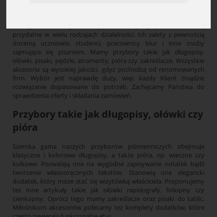
Artykuły piśmienne
Dostępne w naszym asortymencie artykuły piśmiennicze są
przydatne w wielu rodzajach działalności. Ich zalety z pewnością
docenią uczniowie, studenci, pracownicy biur i inne osoby
zajmujące się pisaniem. Mamy przybory takie jak długopisy,
ołówki, pisaki, pędzle, atramenty, pióra czy zakreślacze. Wszystkie
akcesoria są wysokiej jakości, gdyż pochodzą od renomowanych
firm. Wybór jest naprawdę duży, więc każdy Klient znajdzie
rozwiązanie dopasowane do potrzeb. Zachęcamy Państwa do
sprawdzenia oferty i składania zamówień.
Przybory takie jak długopisy, ołówki czy
pióra
Szeroka gama naszych przyborów piśmienniczych obejmuje
klasyczne i kolorowe długopisy, a także pióra, np. wieczne czy
kulkowe. Pozwalają one na wygodne zapisywanie notatek bądź
tworzenie własnoręcznych tekstów. Stanowią one elegancki
dodatek, który może stać się wizytówką właściciela. Proponujemy
też inne artykuły takie jak ołówki rapidografy, foliopisy czy
cienkopisy. Oprócz tego mamy zakreślacze oraz pisaki do tablic.
Miłośnikom akcesoriów polecamy też komplety dodatków, które
często zawierają funkcjonalne etui.