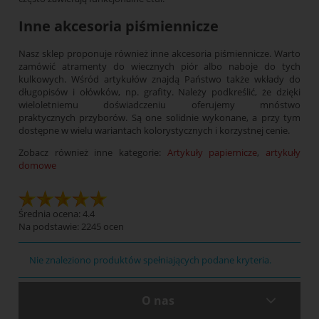
Inne akcesoria piśmiennicze
Nasz sklep proponuje również inne akcesoria piśmiennicze. Warto
zamówić atramenty do wiecznych piór albo naboje do tych
kulkowych. Wśród artykułów znajdą Państwo także wkłady do
długopisów i ołówków, np. grafity. Należy podkreślić, że dzięki
wieloletniemu doświadczeniu oferujemy mnóstwo
praktycznych przyborów. Są one solidnie wykonane, a przy tym
dostępne w wielu wariantach kolorystycznych i korzystnej cenie.
Zobacz również inne kategorie:
Artykuły papiernicze
,
artykuły
domowe
Średnia ocena: 4.4
Na podstawie:
2245
ocen
Nie znaleziono produktów spełniających podane kryteria.
O nas