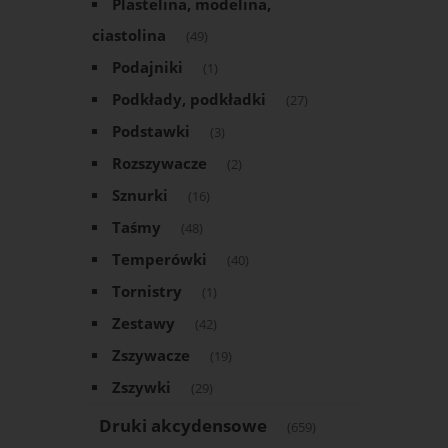
Plastelina, modelina,
ciastolina
(49)
Podajniki
(1)
Podkłady, podkładki
(27)
Podstawki
(3)
Rozszywacze
(2)
Sznurki
(16)
Taśmy
(48)
Temperówki
(40)
Tornistry
(1)
Zestawy
(42)
Zszywacze
(19)
Zszywki
(29)
Druki akcydensowe
(659)