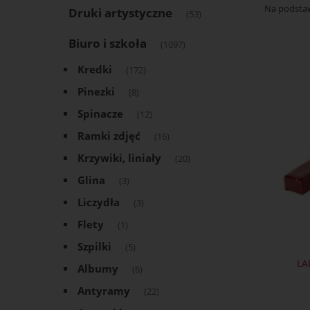
Na podsta
Druki artystyczne
(53)
Biuro i szkoła
(1097)
Kredki
(172)
Pinezki
(8)
Spinacze
(12)
Ramki zdjęć
(16)
Krzywiki, liniały
(20)
Glina
(3)
Liczydła
(3)
Flety
(1)
Szpilki
(5)
LA
Albumy
(6)
Antyramy
(22)