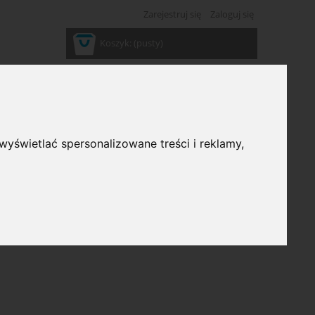
Zarejestruj się
Zaloguj się
Koszyk:
(pusty)
wyświetlać spersonalizowane treści i reklamy,
ść: (wybierz)