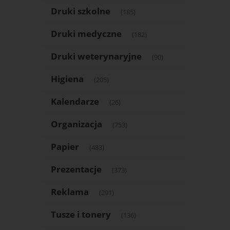
Druki szkolne
(185)
Druki medyczne
(182)
Druki weterynaryjne
(90)
Higiena
(205)
Kalendarze
(26)
Organizacja
(753)
Papier
(483)
Prezentacje
(373)
Reklama
(291)
Tusze i tonery
(136)