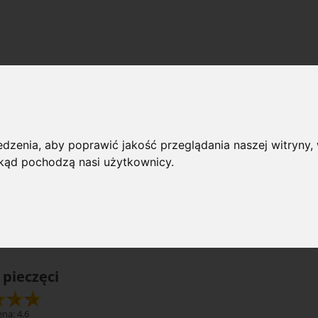
o pieczęci
 przeglądania
dzenia, aby poprawić jakość przeglądania naszej witryny, 
 skąd pochodzą nasi użytkownicy.
rie: Lak do pieczęci
Dostępno
(wybierz)
 pieczęci
na: 4.6