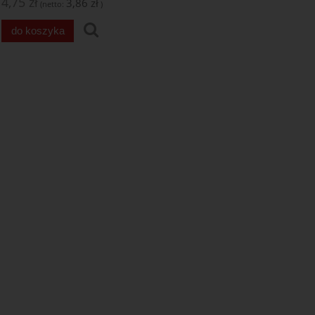
4,75 zł
3,86 zł
(netto:
)
do koszyka