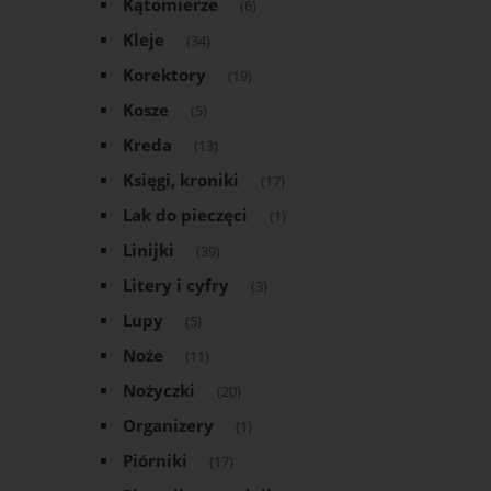
Kątomierze
(6)
Kleje
(34)
Korektory
(19)
Kosze
(5)
Kreda
(13)
Księgi, kroniki
(17)
Lak do pieczęci
(1)
Linijki
(39)
Litery i cyfry
(3)
Lupy
(5)
Noże
(11)
Nożyczki
(20)
Organizery
(1)
Piórniki
(17)