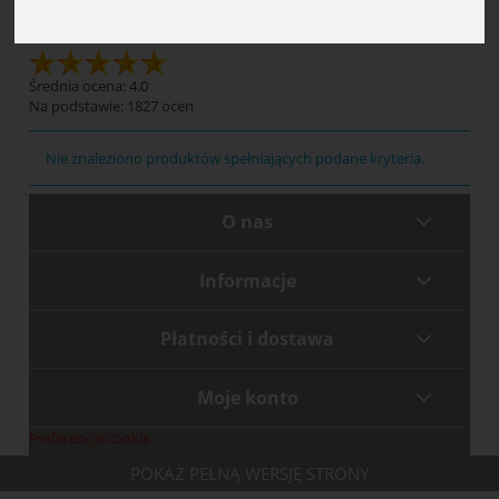
Szafki na dokumenty
Średnia ocena: 4.0
Na podstawie:
1827
ocen
Nie znaleziono produktów spełniających podane kryteria.
O nas
Informacje
Płatności i dostawa
Moje konto
Preferencje cookie
POKAŻ PEŁNĄ WERSJĘ STRONY