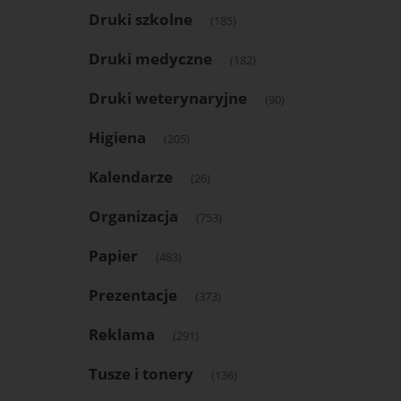
Druki szkolne
(185)
Druki medyczne
(182)
Druki weterynaryjne
(90)
Higiena
(205)
Kalendarze
(26)
Organizacja
(753)
Papier
(483)
Prezentacje
(373)
Reklama
(291)
Tusze i tonery
(136)