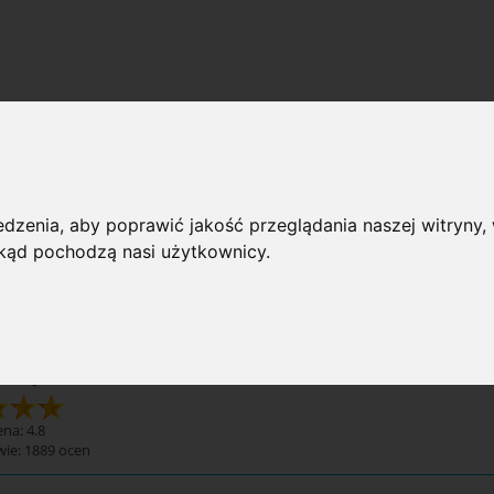
tiery
 przeglądania
dzenia, aby poprawić jakość przeglądania naszej witryny, 
 skąd pochodzą nasi użytkownicy.
rie: Moskitiery
Dostępno
iery
na: 4.8
wie:
1889
ocen