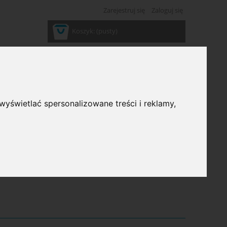
Zarejestruj się
Zaloguj się
Koszyk:
(pusty)
wyświetlać spersonalizowane treści i reklamy,
ść: (wybierz)