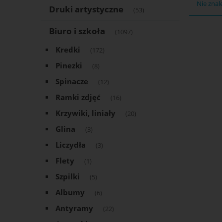
Nie znal
Druki artystyczne
(53)
Biuro i szkoła
(1097)
Kredki
(172)
Pinezki
(8)
Spinacze
(12)
Ramki zdjęć
(16)
Krzywiki, liniały
(20)
Glina
(3)
Liczydła
(3)
Flety
(1)
Szpilki
(5)
Albumy
(6)
Antyramy
(22)