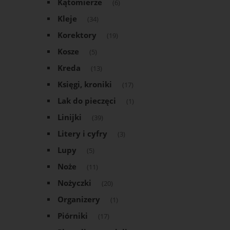
Kątomierze
(6)
Kleje
(34)
Korektory
(19)
Kosze
(5)
Kreda
(13)
Księgi, kroniki
(17)
Lak do pieczęci
(1)
Linijki
(39)
Litery i cyfry
(3)
Lupy
(5)
Noże
(11)
Nożyczki
(20)
Organizery
(1)
Piórniki
(17)