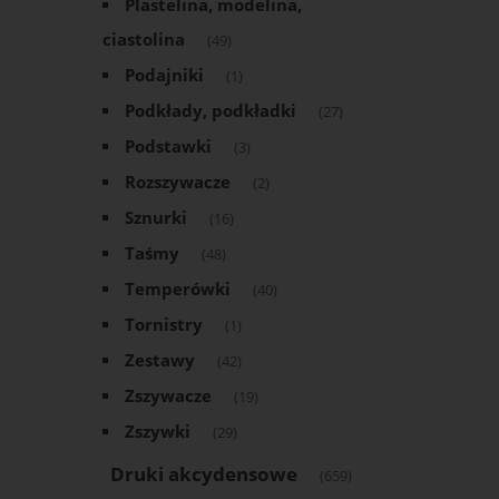
Plastelina, modelina,
ciastolina
(49)
Podajniki
(1)
Podkłady, podkładki
(27)
Podstawki
(3)
Rozszywacze
(2)
Sznurki
(16)
Taśmy
(48)
Temperówki
(40)
Tornistry
(1)
Zestawy
(42)
Zszywacze
(19)
Zszywki
(29)
Druki akcydensowe
(659)