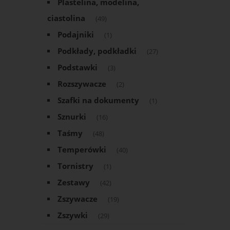
Plastelina, modelina,
ciastolina
(49)
Podajniki
(1)
Podkłady, podkładki
(27)
Podstawki
(3)
Rozszywacze
(2)
Szafki na dokumenty
(1)
Sznurki
(16)
Taśmy
(48)
Temperówki
(40)
Tornistry
(1)
Zestawy
(42)
Zszywacze
(19)
Zszywki
(29)