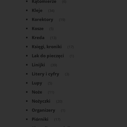
Kątomierze
(6)
Kleje
(34)
Korektory
(19)
Kosze
(5)
Kreda
(13)
Księgi, kroniki
(17)
Lak do pieczęci
(1)
Linijki
(39)
Litery i cyfry
(3)
Lupy
(5)
Noże
(11)
Nożyczki
(20)
Organizery
(1)
Piórniki
(17)