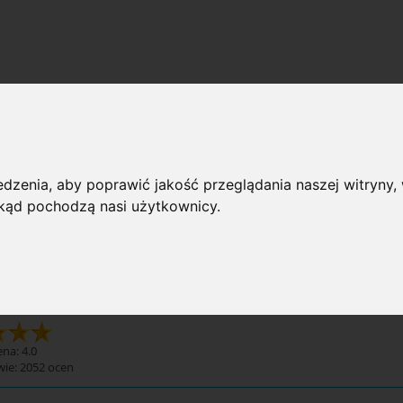
e
 przeglądania
dzenia, aby poprawić jakość przeglądania naszej witryny, 
 skąd pochodzą nasi użytkownicy.
rie: Świece
Dostępno
e
na: 4.0
wie:
2052
ocen