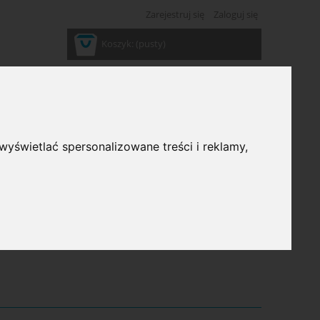
Zarejestruj się
Zaloguj się
Koszyk:
(pusty)
wyświetlać spersonalizowane treści i reklamy,
ść: (wybierz)