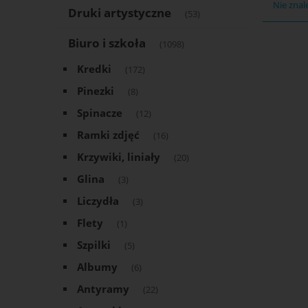
Nie znal
Druki artystyczne
(53)
Biuro i szkoła
(1098)
Kredki
(172)
Pinezki
(8)
Spinacze
(12)
Ramki zdjęć
(16)
Krzywiki, liniały
(20)
Glina
(3)
Liczydła
(3)
Flety
(1)
Szpilki
(5)
Albumy
(6)
Antyramy
(22)