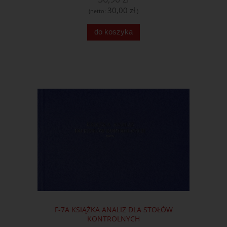
30,00 zł
(netto:
)
do koszyka
F-7A KSIĄŻKA ANALIZ DLA STOŁÓW
KONTROLNYCH