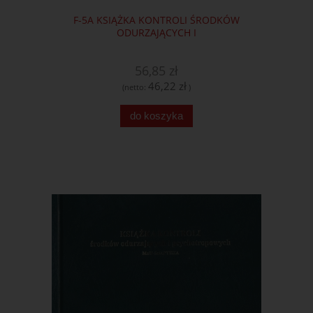
F-5A KSIĄŻKA KONTROLI ŚRODKÓW
ODURZAJĄCYCH I
56,85 zł
46,22 zł
(netto:
)
do koszyka