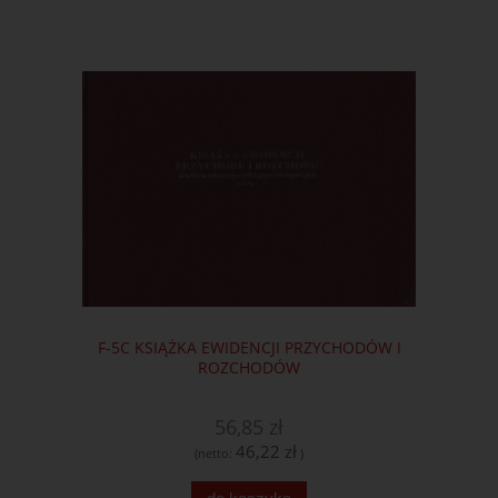
F-5C KSIĄŻKA EWIDENCJI PRZYCHODÓW I
ROZCHODÓW
56,85 zł
46,22 zł
(netto:
)