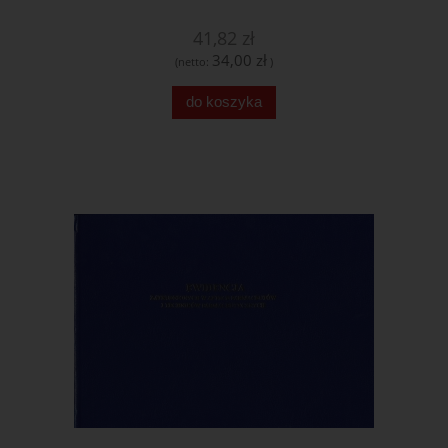
41,82 zł
34,00 zł
(netto:
)
do koszyka