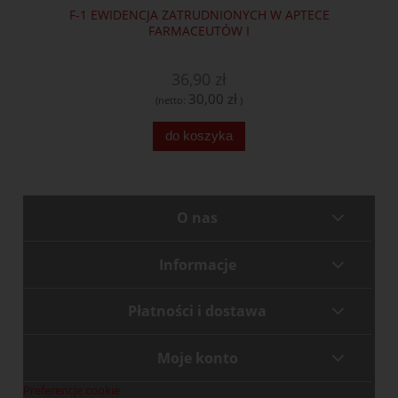
F-1 EWIDENCJA ZATRUDNIONYCH W APTECE
FARMACEUTÓW I
36,90 zł
30,00 zł
(netto:
)
do koszyka
O nas
Informacje
Płatności i dostawa
Moje konto
Preferencje cookie