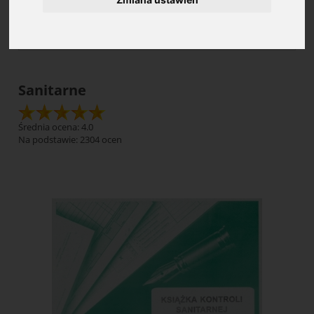
Cena: (wybierz)
Sanitarne
Średnia ocena: 4.0
Na podstawie:
2304
ocen