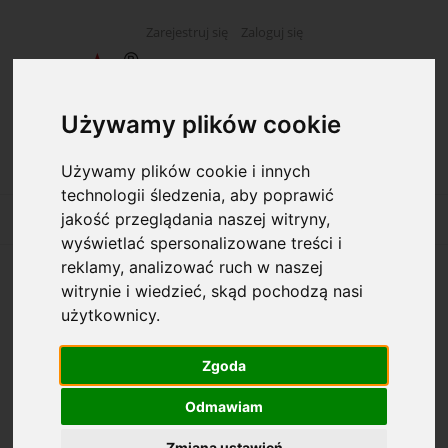
Zarejestruj się
Zaloguj się
Używamy plików cookie
Używamy plików cookie i innych
technologii śledzenia, aby poprawić
jakość przeglądania naszej witryny,
wyświetlać spersonalizowane treści i
reklamy, analizować ruch w naszej
witrynie i wiedzieć, skąd pochodzą nasi
Opcje przeglądania
użytkownicy.
Kategorie: Sanitarne
Zgoda
Producent: (wybierz)
Odmawiam
Dostępność: (wybierz)
Zmiana ustawień