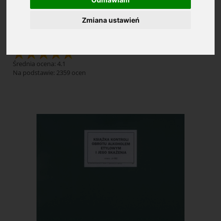
Zmiana ustawień
Druki różne
Średnia ocena: 4.1
Na podstawie:
2359
ocen