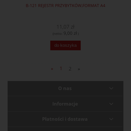
B-121 REJESTR PRZYBYTKÓW,FORMAT A4
11,07 zł
9,00 zł
(netto:
)
do koszyka
«
1
2
»
O nas
Informacje
Płatności i dostawa