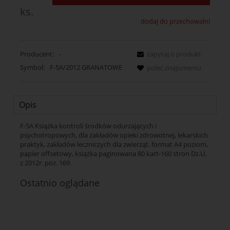
ks.
dodaj do przechowalni
Producent:
-
zapytaj o produkt
Symbol:
F-5A/2012 GRANATOWE
poleć znajomemu
Opis
F-5A Książka kontroli środków odurzających i
psychotropowych, dla zakładów opieki zdrowotnej, lekarskich
praktyk, zakładów leczniczych dla zwierząt, format A4 poziom,
papier offsetowy, książka paginowana 80 kart-160 stron Dz.U.
z 2012r. poz. 169.
Ostatnio oglądane