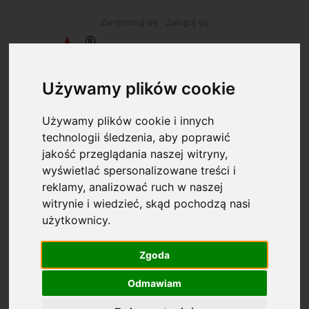
Zarejestruj się
Zaloguj się
Używamy plików cookie
Używamy plików cookie i innych
technologii śledzenia, aby poprawić
jakość przeglądania naszej witryny,
wyświetlać spersonalizowane treści i
reklamy, analizować ruch w naszej
F-5A Książka kontroli środków odurzających
witrynie i wiedzieć, skąd pochodzą nasi
i
użytkownicy.
Zgoda
Odmawiam