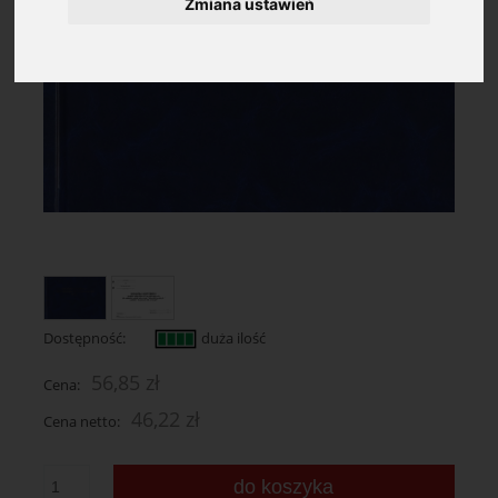
Zmiana ustawień
Dostępność:
duża ilość
56,85 zł
Cena:
46,22 zł
Cena netto:
do koszyka