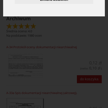
Archiwum
Średnia ocena: 4.0
Na podstawie:
1980
ocen
A-34 Protokół oceny dokumentacji niearchiwalnej
0,12 zł
0,10 zł
(netto:
)
do koszyka
A-33a Spis dokumentacji niearchiwalnej (aktowej),