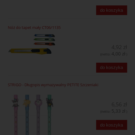
do koszyka
Nóż do tapet mały CT06/1135
4,92 zł
4,00 zł
(netto:
)
do koszyka
STRIGO - Długopis wymazywalny PETITE Szczeniaki
6,56 zł
5,33 zł
(netto:
)
do koszyka