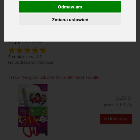
Odmawiam
Cena: (wybierz)
Zmiana ustawień
Wyprzedaż
Średnia ocena: 4.3
Na podstawie:
1758
ocen
TYTUS - Nożyczki szkolne 13 cm GR-1503T Fiorello
3,20 zł
2,60 zł
(netto:
)
do koszyka