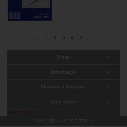
«
1
2
3
4
5
»
O nas
Informacje
Płatności i dostawa
Moje konto
Preferencje cookie
POKAŻ PEŁNĄ WERSJĘ STRONY