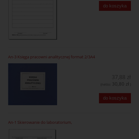
do koszyka
An-3 Księga pracowni analitycznej format 2/3A4
37,88 zł
30,80 zł
(netto:
)
do koszyka
An-1 Skierowanie do laboratorium,