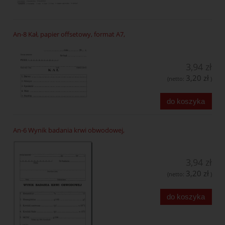
An-8 Kał, papier offsetowy, format A7,
3,94 zł
3,20 zł
(netto:
)
do koszyka
An-6 Wynik badania krwi obwodowej,
3,94 zł
3,20 zł
(netto:
)
do koszyka