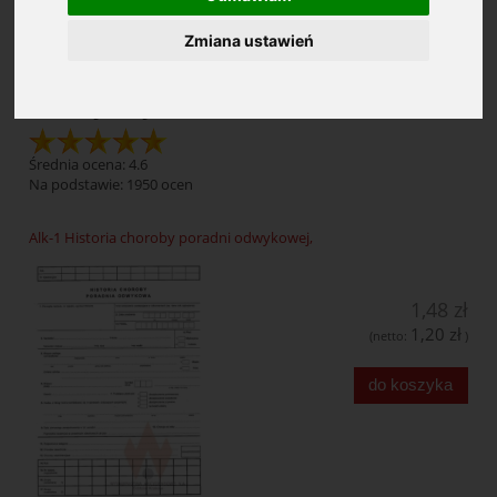
Zmiana ustawień
Druki medyczne dla pracowni
analitycznych
Średnia ocena: 4.6
Na podstawie:
1950
ocen
Alk-1 Historia choroby poradni odwykowej,
1,48 zł
1,20 zł
(netto:
)
do koszyka