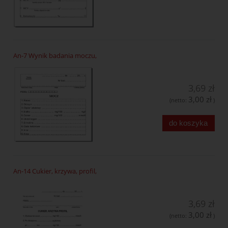
An-7 Wynik badania moczu,
3,69 zł
3,00 zł
(netto:
)
do koszyka
An-14 Cukier, krzywa, profil,
3,69 zł
3,00 zł
(netto:
)