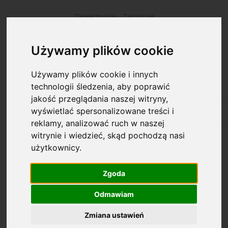
Zarejestruj się
Zaloguj się
Używamy plików cookie
Używamy plików cookie i innych
technologii śledzenia, aby poprawić
jakość przeglądania naszej witryny,
wyświetlać spersonalizowane treści i
reklamy, analizować ruch w naszej
witrynie i wiedzieć, skąd pochodzą nasi
użytkownicy.
Opcje przeglądania
Zgoda
Kategorie: Służba wojskowa
Odmawiam
Dostępność: (wybierz)
Zmiana ustawień
Cena: (wybierz)