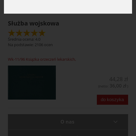
Służba wojskowa
Średnia ocena: 4.0
Na podstawie:
2106
ocen
Wk-11/96 Książka orzeczeń lekarskich,
44,28 zł
36,00 zł
(netto:
)
do koszyka
O nas