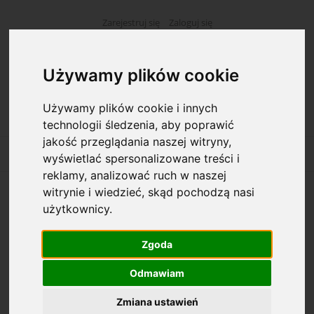
Zarejestruj się
Zaloguj się
Używamy plików cookie
Używamy plików cookie i innych
technologii śledzenia, aby poprawić
jakość przeglądania naszej witryny,
wyświetlać spersonalizowane treści i
reklamy, analizować ruch w naszej
witrynie i wiedzieć, skąd pochodzą nasi
Opcje przeglądania
użytkownicy.
Kategorie: Izba wytrzeźwień
Zgoda
Odmawiam
Dostępność: (wybierz)
Zmiana ustawień
Cena: (wybierz)