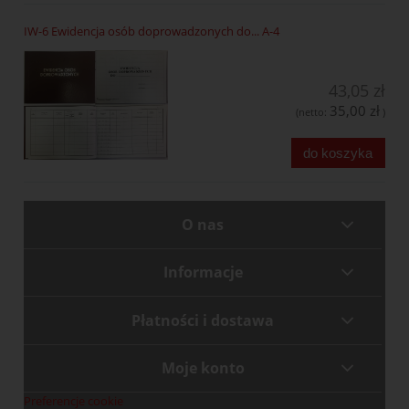
IW-6 Ewidencja osób doprowadzonych do... A-4
43,05 zł
35,00 zł
(netto:
)
do koszyka
O nas
Informacje
Płatności i dostawa
Moje konto
Preferencje cookie