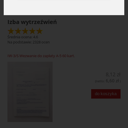
Izba wytrzeźwień
Średnia ocena: 4.6
Na podstawie:
2328
ocen
IW-3/S Wezwanie do zapłaty A-5 60 kart.
8,12 zł
6,60 zł
(netto:
)
do koszyka