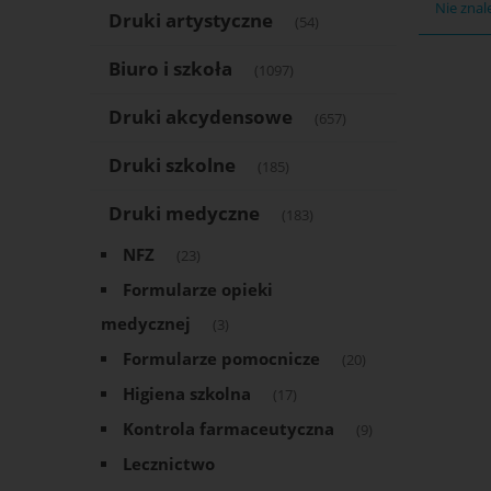
Nie znal
Druki artystyczne
(54)
Biuro i szkoła
(1097)
Druki akcydensowe
(657)
Druki szkolne
(185)
Druki medyczne
(183)
NFZ
(23)
Formularze opieki
medycznej
(3)
Formularze pomocnicze
(20)
Higiena szkolna
(17)
Kontrola farmaceutyczna
(9)
Lecznictwo