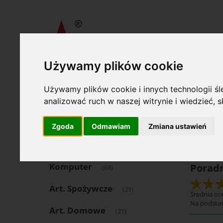
Używamy plików cookie
»
»
Wydawnictwa Akcydensowe S. A.
Druki medyczne
Po
Używamy plików cookie i innych technologii śle
Oferta
Opcje
analizować ruch w naszej witrynie i wiedzieć,
Art. Piśmienne
(1504)
Katego
Zgoda
Odmawiam
Zmiana ustawień
Art. Papiernicze
(553)
Komputer
Poradn
(68)
Art. Spożywcze
(21)
Średnia oce
Na podsta
Art. Domowe
(21)