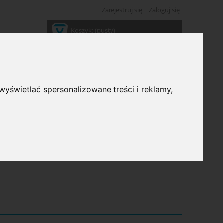
Zarejestruj się
Zaloguj się
Koszyk:
(pusty)
wyświetlać spersonalizowane treści i reklamy,
ść: (wybierz)