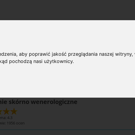
radnie skórno wenerologiczne
dzenia, aby poprawić jakość przeglądania naszej witryny, 
 przeglądania
 skąd pochodzą nasi użytkownicy.
rie: Poradnie skórno wenerologiczne
Dostępno
ie skórno wenerologiczne
na: 4.3
wie:
1956
ocen