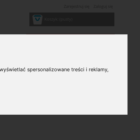
Zarejestruj się
Zaloguj się
Koszyk:
(pusty)
wyświetlać spersonalizowane treści i reklamy,
ść: (wybierz)