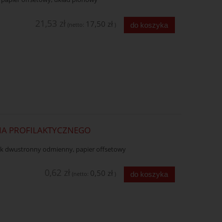
21,53 zł
17,50 zł
do koszyka
(netto:
)
NIA PROFILAKTYCZNEGO
ruk dwustronny odmienny, papier offsetowy
0,62 zł
0,50 zł
do koszyka
(netto:
)