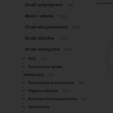
Na podsta
Druki artystyczne
(54)
Biuro i szkoła
(1097)
Druki akcydensowe
(657)
Druki szkolne
(185)
Druki medyczne
(183)
NFZ
(23)
Formularze opieki
medycznej
(3)
Formularze pomocnicze
(20)
Higiena szkolna
(17)
Kontrola farmaceutyczna
(9)
Lecznictwo