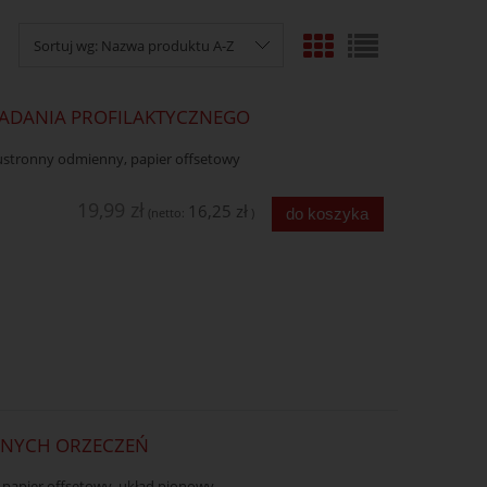
Sortuj wg:
Nazwa produktu A-Z
 BADANIA PROFILAKTYCZNEGO
wustronny odmienny, papier offsetowy
19,99 zł
16,25 zł
do koszyka
(netto:
)
DANYCH ORZECZEŃ
), papier offsetowy, układ pionowy