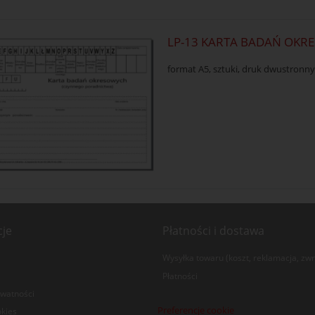
LP-13 KARTA BADAŃ OK
format A5, sztuki, druk dwustronn
cje
Płatności i dostawa
Wysyłka towaru (koszt, reklamacja, zwr
Płatności
ywatności
Preferencje cookie
okies