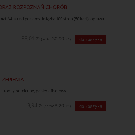
Ń ORAZ ROZPOZNAŃ CHORÓB
at A4, układ poziomy, książka 100 stron (50 kart), oprawa
38,01 zł
30,90 zł
do koszyka
(netto:
)
CZEPIENIA
wustronny odmienny, papier offsetowy
3,94 zł
3,20 zł
do koszyka
(netto:
)