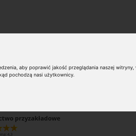
cznictwo przyzakładowe
 przeglądania
dzenia, aby poprawić jakość przeglądania naszej witryny, 
 skąd pochodzą nasi użytkownicy.
rie: Lecznictwo przyzakładowe
Dostępno
(wybierz)
ictwo przyzakładowe
na: 4.3