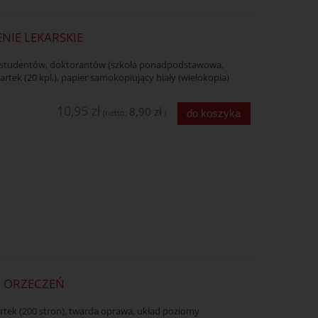
NIE LEKARSKIE
, studentów, doktorantów (szkoła ponadpodstawowa,
artek (20 kpl.), papier samokopiujący biały (wielokopia)
10,95 zł
8,90 zł
do koszyka
(netto:
)
H ORZECZEŃ
artek (200 stron), twarda oprawa, układ poziomy