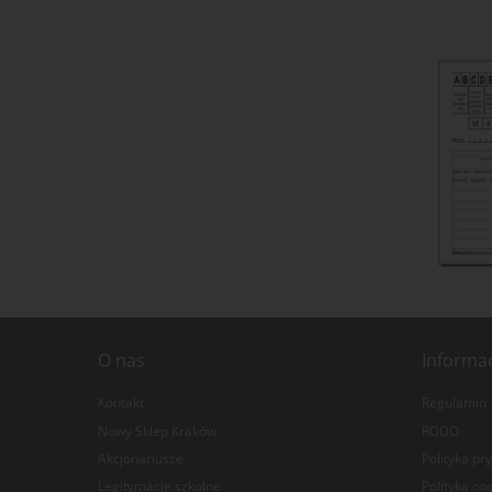
O nas
Informa
Kontakt
Regulamin
Nowy Sklep Kraków
RODO
Akcjonariusze
Polityka pr
Legitymacje szkolne
Polityka co