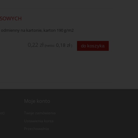
RESOWYCH
y odmienny na kartonie, karton 190 g/m2
0,22 zł
0,18 zł
do koszyka
(netto:
)
Moje konto
ot)
Twoje zamówienia
Ustawienia konta
Przechowalnia