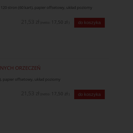
 120 stron (60 kart), papier offsetowy, układ poziomy
21,53 zł
17,50 zł
do koszyka
(netto:
)
DANYCH ORZECZEŃ
t), papier offsetowy, układ poziomy
21,53 zł
17,50 zł
do koszyka
(netto:
)