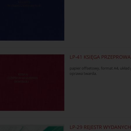
LP-41 KSIĘGA PRZEPROW
papier offsetowy, format A4, układ
oprawa twarda.
LP-29 REJESTR WYDANYC