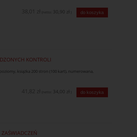
38,01 zł
30,90 zł
do koszyka
(netto:
)
ADZONYCH KONTROLI
 poziomy, książka 200 stron (100 kart), numerowana,
41,82 zł
34,00 zł
do koszyka
(netto:
)
H ZAŚWIADCZEŃ