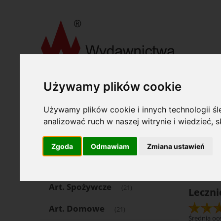
»
»
Wydawnictwa Akcydensowe S. A.
Druki medyczne
Le
Używamy plików cookie
Oferta
Opcje
Używamy plików cookie i innych technologii śle
Art. Piśmienne
analizować ruch w naszej witrynie i wiedzieć,
(1504)
Katego
Art. Papiernicze
(553)
Zgoda
Odmawiam
Zmiana ustawień
Cena: 
Komputer
(68)
Art. Spożywcze
(21)
Leczn
Art. Domowe
(21)
Średnia oce