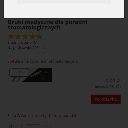
Druki medyczne dla poradni
stomatologicznych
Średnia ocena: 4.1
Na podstawie:
1954
ocen
St-4 Zlecenie do poradni stomatologicznej,
6,64 zł
5,40 zł
(netto:
)
do koszyka
St-1a Wkładka do karty choroby poradni