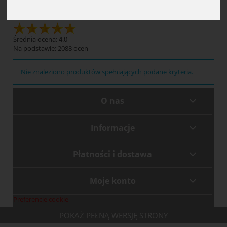
Druki sanitarne
Średnia ocena: 4.0
Na podstawie:
2088
ocen
Nie znaleziono produktów spełniających podane kryteria.
O nas
Informacje
Płatności i dostawa
Moje konto
Preferencje cookie
POKAŻ PEŁNĄ WERSJĘ STRONY