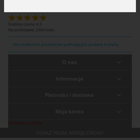
Plany
Średnia ocena: 4.3
Na podstawie:
2334
ocen
Nie znaleziono produktów spełniających podane kryteria.
O nas
Informacje
Płatności i dostawa
Moje konto
Preferencje cookie
POKAŻ PEŁNĄ WERSJĘ STRONY