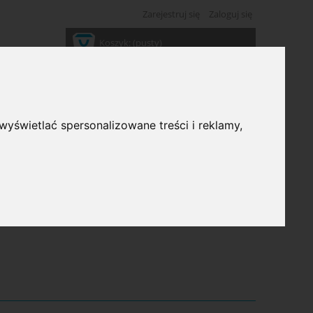
Zarejestruj się
Zaloguj się
Koszyk:
(pusty)
wyświetlać spersonalizowane treści i reklamy,
ść: (wybierz)