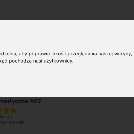
uki medyczne NFZ
dzenia, aby poprawić jakość przeglądania naszej witryny, 
 przeglądania
 skąd pochodzą nasi użytkownicy.
rie: Druki medyczne NFZ
Dostępno
 medyczne NFZ
na: 4.1
wie:
1963
ocen