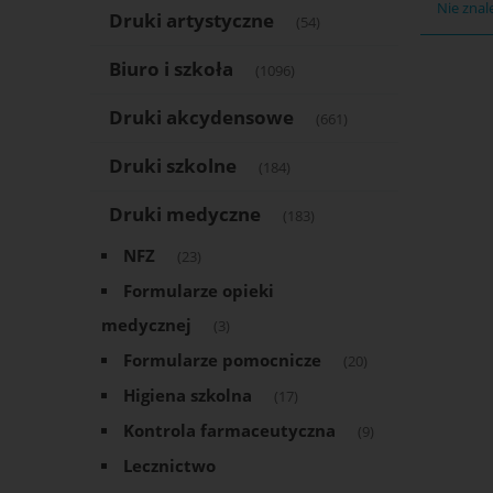
Nie znal
Druki artystyczne
(54)
Biuro i szkoła
(1096)
Druki akcydensowe
(661)
Druki szkolne
(184)
Druki medyczne
(183)
NFZ
(23)
Formularze opieki
medycznej
(3)
Formularze pomocnicze
(20)
Higiena szkolna
(17)
Kontrola farmaceutyczna
(9)
Lecznictwo