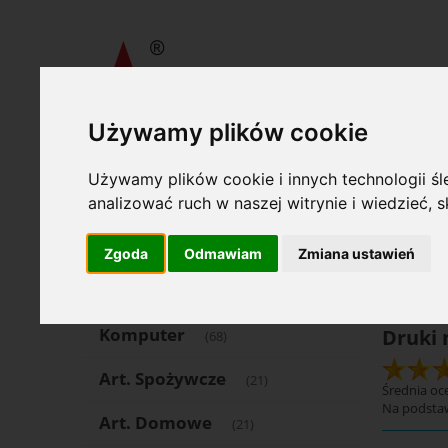
Używamy plików cookie
»
»
Wydawnictwa Akcydensowe S. A.
Druki medyczne
Dr
Używamy plików cookie i innych technologii śle
Oferta
Opcje
analizować ruch w naszej witrynie i wiedzieć,
Art. Piśmienne
(1504)
Katego
Zgoda
Odmawiam
Zmiana ustawień
Art. Papiernicze
(553)
Komputer
Druki
(68)
Art. Spożywcze
(21)
Średnia oce
Na podsta
Art. Domowe
(21)