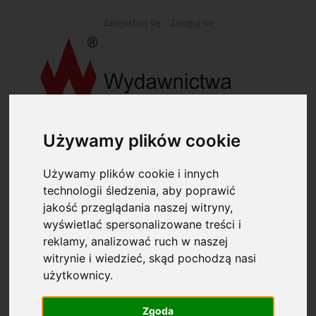
Zarejestruj się
Zaloguj się
Używamy plików cookie
Używamy plików cookie i innych
technologii śledzenia, aby poprawić
Opcje przeglądania
jakość przeglądania naszej witryny,
wyświetlać spersonalizowane treści i
reklamy, analizować ruch w naszej
Kategorie: (wybierz)
witrynie i wiedzieć, skąd pochodzą nasi
użytkownicy.
Producent: (wybierz)
Zgoda
Dostępność: (wybierz)