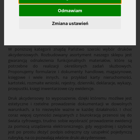
Odmawiam
Cena: (wybierz)
Zmiana ustawień
Druki akcydensowe
W poniższej kategorii znajdą Państwo szeroki wybór druków
akcydensowych. Rozbudowany asortyment naszego sklepu jest
gwarancją odnalezienia funkcjonalnych materiałów, które są
potrzebne do realizacji określonych zadań służbowych.
Proponujemy formularze i dokumenty handlowe, magazynowe,
księgowe i wiele innych, na przykład karty nieruchomości,
kartoteki, rozmaite wnioski, rejestry, dzienniki, deklaracje, wykazy,
przepustki, księgi inwentarzowe czy ewidencje.
Druk akcydensowy to wyposażenie, dzięki któremu możliwe jest
estetyczne i rzetelne prowadzenie dokumentacji w dowolnych
warunkach, a to niezwykle ważne w każdej działalności. I choć
coraz więcej czynności związanych z biurokracją przenosi się do
świata cyfrowego, trudno sobie wyobrazić prowadzenie ewidencji
za pomocą urządzenia elektronicznego, gdy wygodniej i szybciej
jest po prostu złożyć podpis odręczny czy uzupełnić pojedynczą
rubrykę, na co pozwalają właśnie druki akcydensowe.