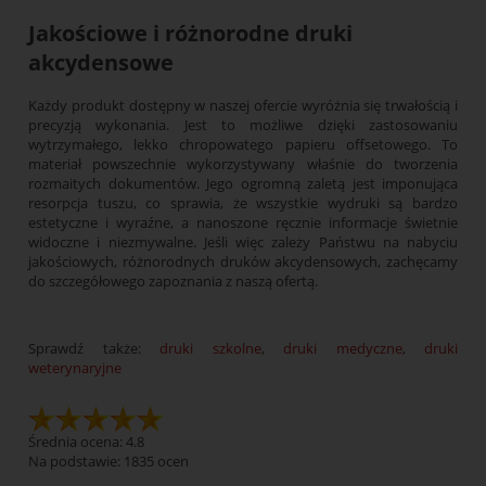
Jakościowe i różnorodne druki
akcydensowe
Każdy produkt dostępny w naszej ofercie wyróżnia się trwałością i
precyzją wykonania. Jest to możliwe dzięki zastosowaniu
wytrzymałego, lekko chropowatego papieru offsetowego. To
materiał powszechnie wykorzystywany właśnie do tworzenia
rozmaitych dokumentów. Jego ogromną zaletą jest imponująca
resorpcja tuszu, co sprawia, że wszystkie wydruki są bardzo
estetyczne i wyraźne, a nanoszone ręcznie informacje świetnie
widoczne i niezmywalne. Jeśli więc zależy Państwu na nabyciu
jakościowych, różnorodnych druków akcydensowych, zachęcamy
do szczegółowego zapoznania z naszą ofertą.
Sprawdź także:
druki szkolne
,
druki medyczne
,
druki
weterynaryjne
Średnia ocena: 4.8
Na podstawie:
1835
ocen