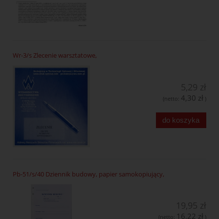
Wr-3/s Zlecenie warsztatowe,
5,29 zł
4,30 zł
(netto:
)
do koszyka
Pb-51/s/40 Dziennik budowy, papier samokopiujący,
19,95 zł
16,22 zł
(netto:
)