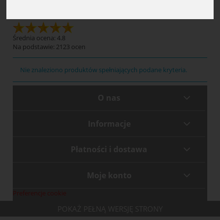
Druki komunalne
Średnia ocena: 4.8
Na podstawie:
2123
ocen
Nie znaleziono produktów spełniających podane kryteria.
O nas
Informacje
Płatności i dostawa
Moje konto
Preferencje cookie
POKAŻ PEŁNĄ WERSJĘ STRONY