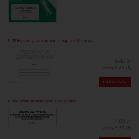
P-29 Ewidencja zatrudnienia, papier offsetowy,
6,40 zł
5,20 zł
(netto:
)
do koszyka
P-28a Dzienne zestawienie sprzedaży
4,06 zł
3,30 zł
(netto:
)