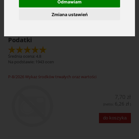
Odmawiam
Zmiana ustawień
Cena: (wybierz)
Podatki
Średnia ocena: 4.8
Na podstawie:
1943
ocen
P-8/2026 Wykaz środków trwałych oraz wartości
7,70 zł
6,26 zł
(netto:
)
do koszyka