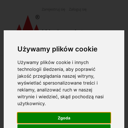
Zarejestruj się
Zaloguj się
Używamy plików cookie
Używamy plików cookie i innych
technologii śledzenia, aby poprawić
jakość przeglądania naszej witryny,
wyświetlać spersonalizowane treści i
Opcje przeglądania
reklamy, analizować ruch w naszej
witrynie i wiedzieć, skąd pochodzą nasi
Kategorie: Podatki
użytkownicy.
Producent: (wybierz)
Zgoda
Dostępność: (wybierz)