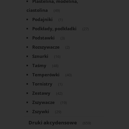
Plastelina, modelina,
ciastolina
(49)
Podajniki
(1)
Podkłady, podkładki
(27)
Podstawki
(3)
Rozszywacze
(2)
Sznurki
(16)
Taśmy
(48)
Temperówki
(40)
Tornistry
(1)
Zestawy
(42)
Zszywacze
(19)
Zszywki
(29)
Druki akcydensowe
(659)