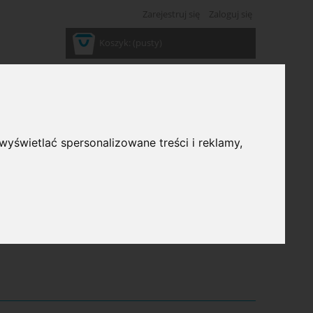
Zarejestruj się
Zaloguj się
Koszyk:
(pusty)
wyświetlać spersonalizowane treści i reklamy,
ść: (wybierz)