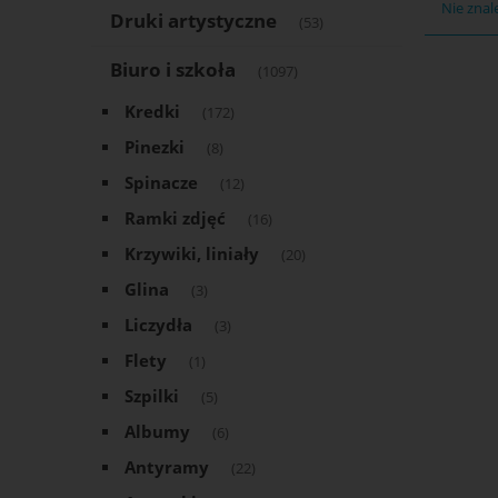
Nie znal
Druki artystyczne
(53)
Biuro i szkoła
(1097)
Kredki
(172)
Pinezki
(8)
Spinacze
(12)
Ramki zdjęć
(16)
Krzywiki, liniały
(20)
Glina
(3)
Liczydła
(3)
Flety
(1)
Szpilki
(5)
Albumy
(6)
Antyramy
(22)