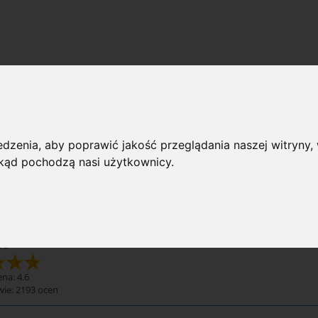
ąglacze
 przeglądania
dzenia, aby poprawić jakość przeglądania naszej witryny, 
 skąd pochodzą nasi użytkownicy.
rie: Zaokrąglacze
Dostępno
glacze
na: 4.6
wie:
2193
ocen