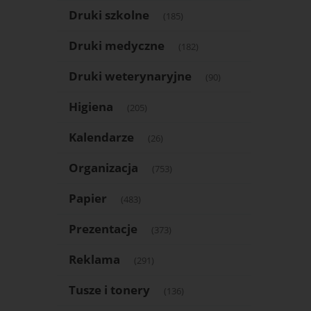
Druki szkolne
(185)
Druki medyczne
(182)
Druki weterynaryjne
(90)
Higiena
(205)
Kalendarze
(26)
Organizacja
(753)
Papier
(483)
Prezentacje
(373)
Reklama
(291)
Tusze i tonery
(136)