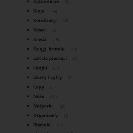
Kątomierze
(6)
Kleje
(34)
Korektory
(19)
Kosze
(5)
Kreda
(13)
Księgi, kroniki
(17)
Lak do pieczęci
(1)
Linijki
(39)
Litery i cyfry
(3)
Lupy
(5)
Noże
(11)
Nożyczki
(20)
Organizery
(1)
Piórniki
(17)