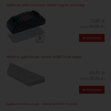
Gąbka do tablic suchościer. NOBO magnet. prostokąt
73,80 zł
60,00 zł
(netto:
)
do koszyka
Wkład do gąbki do tab. suchoś. NOBO 10 szt trapez
43,49 zł
35,36 zł
(netto:
)
do koszyka
Gąbka kuchenna mała - ścierak OSKAR (10 sztuk)