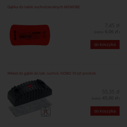
Gąbka do tablic suchościeralnych MEMOBE
7,45 zł
6,06 zł
(netto:
)
do koszyka
Wkład do gąbki do tab. suchoś. NOBO 10 szt prostok
55,35 zł
45,00 zł
(netto:
)
do koszyka