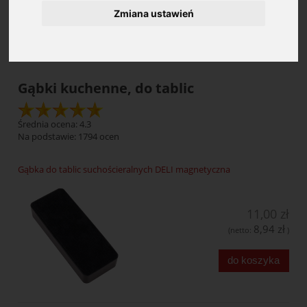
Zmiana ustawień
Cena: (wybierz)
Gąbki kuchenne, do tablic
Średnia ocena: 4.3
Na podstawie:
1794
ocen
Gąbka do tablic suchościeralnych DELI magnetyczna
11,00 zł
8,94 zł
(netto:
)
do koszyka