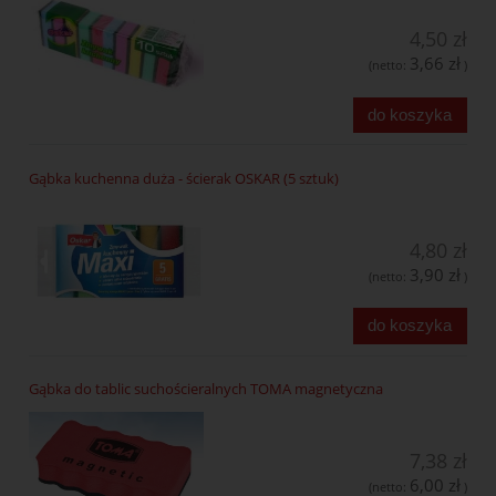
4,50 zł
3,66 zł
(netto:
)
do koszyka
Gąbka kuchenna duża - ścierak OSKAR (5 sztuk)
4,80 zł
3,90 zł
(netto:
)
do koszyka
Gąbka do tablic suchościeralnych TOMA magnetyczna
7,38 zł
6,00 zł
(netto:
)