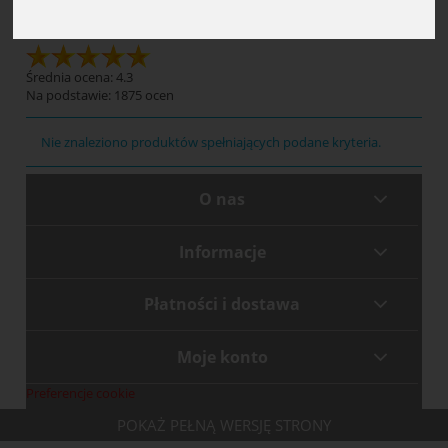
Etui
Średnia ocena: 4.3
Na podstawie:
1875
ocen
Nie znaleziono produktów spełniających podane kryteria.
O nas
Informacje
Płatności i dostawa
Moje konto
Preferencje cookie
POKAŻ PEŁNĄ WERSJĘ STRONY