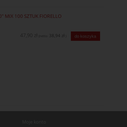
 MIX 100 SZTUK FIORELLO
47,90 zł
38,94 zł
do koszyka
(netto:
)
Moje konto