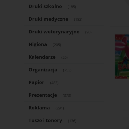
Druki szkolne
(185)
Druki medyczne
(182)
Druki weterynaryjne
(90)
Higiena
(205)
Kalendarze
(26)
Organizacja
(753)
Papier
(483)
Prezentacje
(373)
Reklama
(291)
Tusze i tonery
(136)