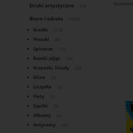
Na podsta
Druki artystyczne
(53)
Biuro i szkoła
(1097)
Kredki
(172)
Pinezki
(8)
Spinacze
(12)
Ramki zdjęć
(16)
Krzywiki, liniały
(20)
Glina
(3)
Liczydła
(3)
Flety
(1)
Szpilki
(5)
Albumy
(6)
Antyramy
(22)