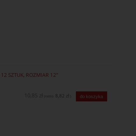
12 SZTUK, ROZMIAR 12"
10,85 zł
8,82 zł
do koszyka
(netto:
)