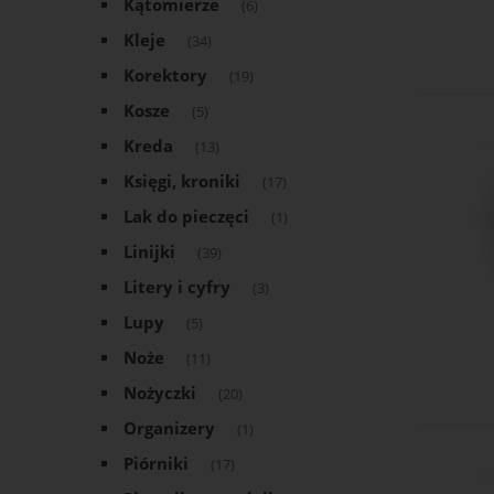
Kątomierze
(6)
Kleje
(34)
Korektory
(19)
Kosze
(5)
Kreda
(13)
Księgi, kroniki
(17)
Lak do pieczęci
(1)
Linijki
(39)
Litery i cyfry
(3)
Lupy
(5)
Noże
(11)
Nożyczki
(20)
Organizery
(1)
Piórniki
(17)