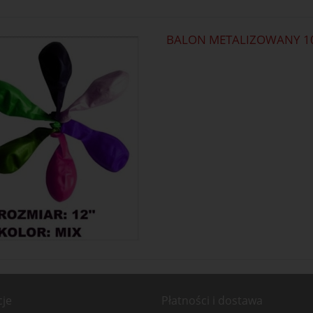
BALON METALIZOWANY 10"
cje
Płatności i dostawa