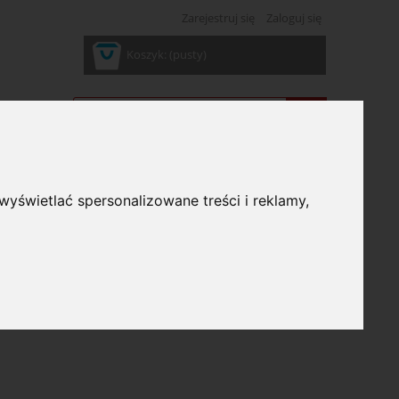
Zarejestruj się
Zaloguj się
Koszyk:
(pusty)
wyświetlać spersonalizowane treści i reklamy,
ść: (wybierz)