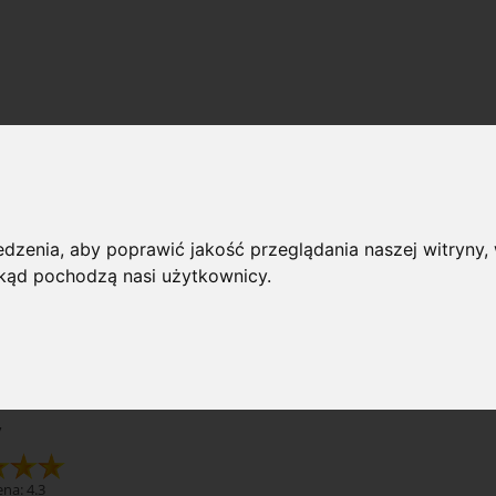
y
 przeglądania
dzenia, aby poprawić jakość przeglądania naszej witryny, 
 skąd pochodzą nasi użytkownicy.
rie: Balony
Dostępno
(wybierz)
y
na: 4.3