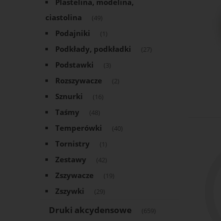
Plastelina, modelina,
ciastolina
(49)
Podajniki
(1)
Podkłady, podkładki
(27)
Podstawki
(3)
Rozszywacze
(2)
Sznurki
(16)
Taśmy
(48)
Temperówki
(40)
Tornistry
(1)
Zestawy
(42)
Zszywacze
(19)
Zszywki
(29)
Druki akcydensowe
(659)