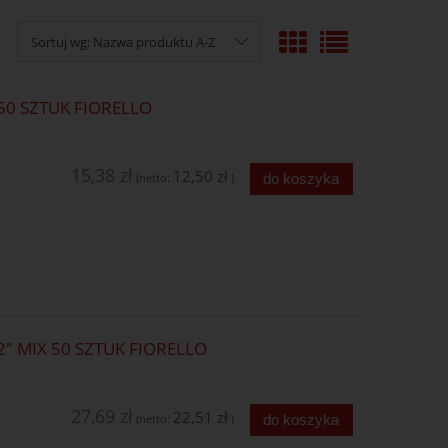
Sortuj wg:
Nazwa produktu A-Z
0 SZTUK FIORELLO
15,38 zł
12,50 zł
do koszyka
(netto:
)
 MIX 50 SZTUK FIORELLO
27,69 zł
22,51 zł
do koszyka
(netto:
)