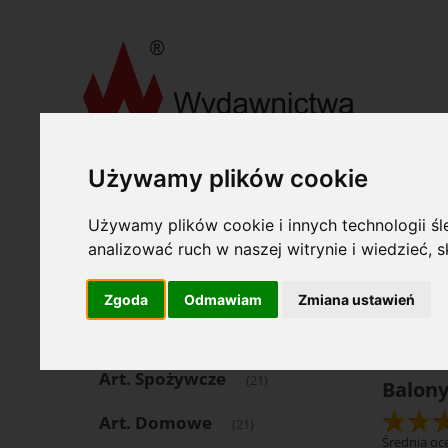
»
»
Wydawnictwa Akcydensowe S. A.
Biuro i szkoła
Balon
Używamy plików cookie
Oferta
Opcje
Używamy plików cookie i innych technologii śle
Art. Piśmienne
analizować ruch w naszej witrynie i wiedzieć,
(1504)
Katego
Art. Papiernicze
(553)
Zgoda
Odmawiam
Zmiana ustawień
Cena: 
Komputer
(69)
Art. Spożywcze
(21)
Balon
Art. Domowe
(21)
Średnia oce