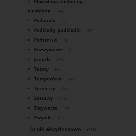
Plastelina, modelina,
ciastolina
(49)
Podajniki
(1)
Podkłady, podkładki
(27)
Podstawki
(3)
Rozszywacze
(2)
Sznurki
(16)
Taśmy
(48)
Temperówki
(40)
Tornistry
(1)
Zestawy
(42)
Zszywacze
(19)
Zszywki
(29)
Druki akcydensowe
(657)