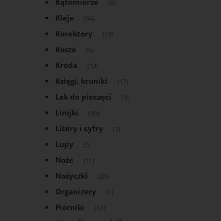
Kątomierze
(6)
Kleje
(34)
Korektory
(19)
Kosze
(5)
Kreda
(13)
Księgi, kroniki
(17)
Lak do pieczęci
(1)
Linijki
(39)
Litery i cyfry
(3)
Lupy
(5)
Noże
(11)
Nożyczki
(20)
Organizery
(1)
Piórniki
(17)