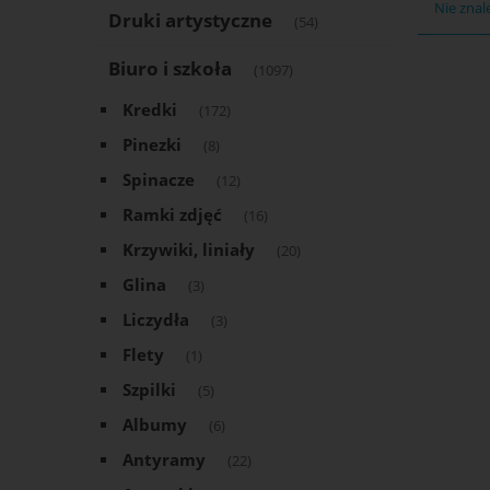
Nie znal
Druki artystyczne
(54)
Biuro i szkoła
(1097)
Kredki
(172)
Pinezki
(8)
Spinacze
(12)
Ramki zdjęć
(16)
Krzywiki, liniały
(20)
Glina
(3)
Liczydła
(3)
Flety
(1)
Szpilki
(5)
Albumy
(6)
Antyramy
(22)