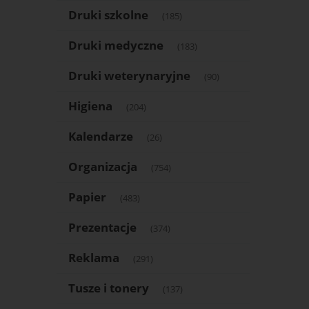
Druki szkolne
(185)
Druki medyczne
(183)
Druki weterynaryjne
(90)
Higiena
(204)
Kalendarze
(26)
Organizacja
(754)
Papier
(483)
Prezentacje
(374)
Reklama
(291)
Tusze i tonery
(137)