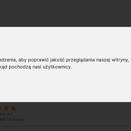
, torebki
 przeglądania
dzenia, aby poprawić jakość przeglądania naszej witryny, 
 skąd pochodzą nasi użytkownicy.
rie: Torby, torebki
Dostępno
 torebki
na: 4.2
wie:
1874
ocen