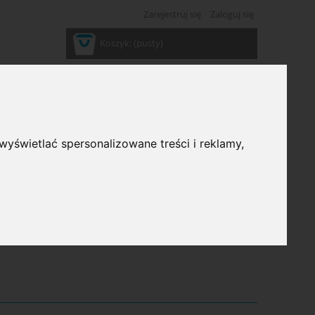
Zarejestruj się
Zaloguj się
Koszyk:
(pusty)
wyświetlać spersonalizowane treści i reklamy,
ść: (wybierz)