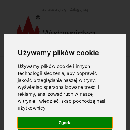
Zarejestruj się
Zaloguj się
Używamy plików cookie
Używamy plików cookie i innych
technologii śledzenia, aby poprawić
jakość przeglądania naszej witryny,
Opcje przeglądania
wyświetlać spersonalizowane treści i
reklamy, analizować ruch w naszej
Kategorie: Linijki
witrynie i wiedzieć, skąd pochodzą nasi
użytkownicy.
Producent: (wybierz)
Zgoda
Dostępność: (wybierz)