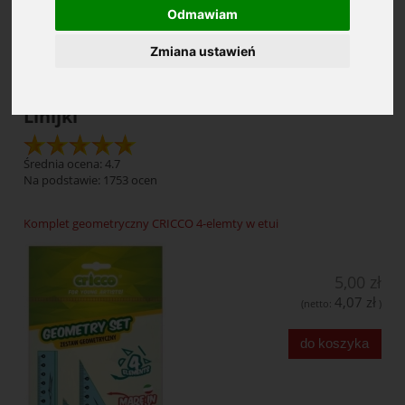
Odmawiam
Cena: (wybierz)
Zmiana ustawień
Linijki
Średnia ocena: 4.7
Na podstawie:
1753
ocen
Komplet geometryczny CRICCO 4-elemty w etui
5,00 zł
4,07 zł
(netto:
)
do koszyka