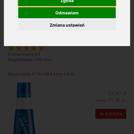
Zgoda
Odmawiam
Cena: (wybierz)
Zmiana ustawień
Kleje
Średnia ocena: 4.5
Na podstawie:
1760
ocen
Klej w taśmie ST TG-728 8,4 mm x 8 m
13,90 zł
11,30 zł
(netto:
)
do koszyka