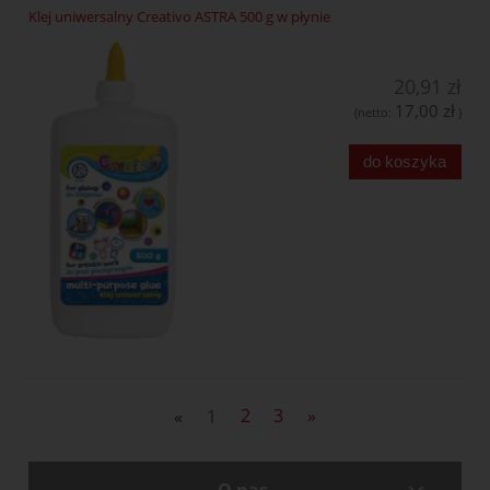
Klej uniwersalny Creativo ASTRA 500 g w płynie
20,91 zł
17,00 zł
(netto:
)
do koszyka
«
1
2
3
»
O nas