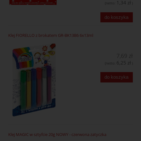
1,34 zł
(netto:
)
do koszyka
Klej FIORELLO z brokatem GR-BK13B6 6x13ml
7,69 zł
6,25 zł
(netto:
)
do koszyka
Klej MAGIC w sztyfcie 20g NOWY - czerwona zatyczka