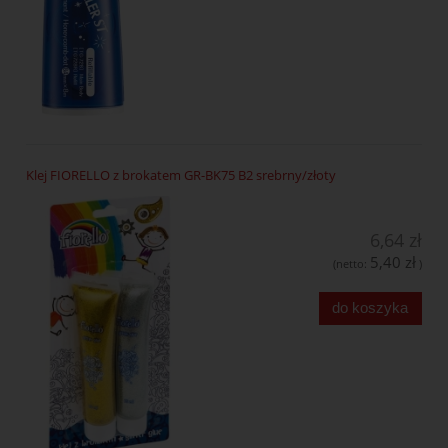
Klej FIORELLO z brokatem GR-BK75 B2 srebrny/złoty
6,64 zł
5,40 zł
(netto:
)
do koszyka