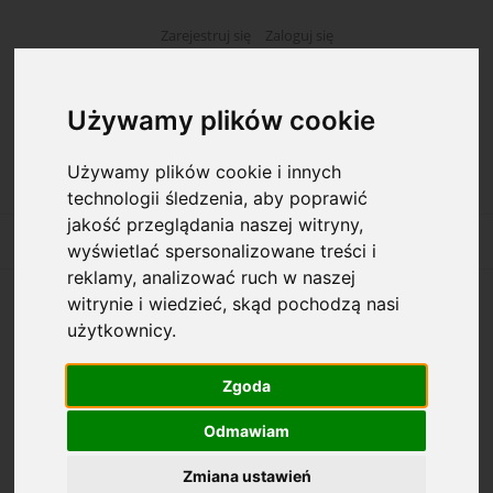
Zarejestruj się
Zaloguj się
Używamy plików cookie
Używamy plików cookie i innych
technologii śledzenia, aby poprawić
jakość przeglądania naszej witryny,
wyświetlać spersonalizowane treści i
reklamy, analizować ruch w naszej
witrynie i wiedzieć, skąd pochodzą nasi
Opcje przeglądania
użytkownicy.
Kategorie: Apteczki
Zgoda
Odmawiam
Dostępność: (wybierz)
Zmiana ustawień
Cena: (wybierz)