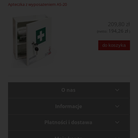
Apteczka z wyposażeniem AS-20
209,80 zł
194,26 zł
(netto:
)
do koszyka
O nas
Informacje
Płatności i dostawa