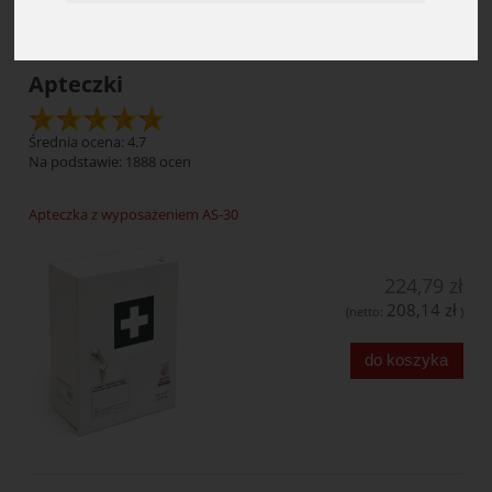
Apteczki
Średnia ocena: 4.7
Na podstawie:
1888
ocen
Apteczka z wyposażeniem AS-30
224,79 zł
208,14 zł
(netto:
)
do koszyka