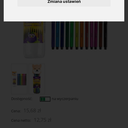
Zmiana ustawień
Dostępność:
na wyczerpaniu
15,68 zł
Cena:
12,75 zł
Cena netto: