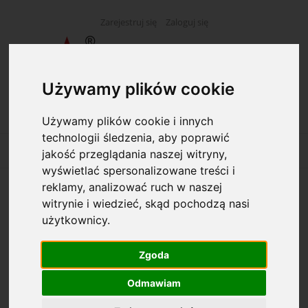
Zarejestruj się
Zaloguj się
Używamy plików cookie
Używamy plików cookie i innych
technologii śledzenia, aby poprawić
jakość przeglądania naszej witryny,
wyświetlać spersonalizowane treści i
reklamy, analizować ruch w naszej
Pisaki STRIGO 12 kolorów w tubie Lisek
witrynie i wiedzieć, skąd pochodzą nasi
użytkownicy.
Zgoda
Odmawiam