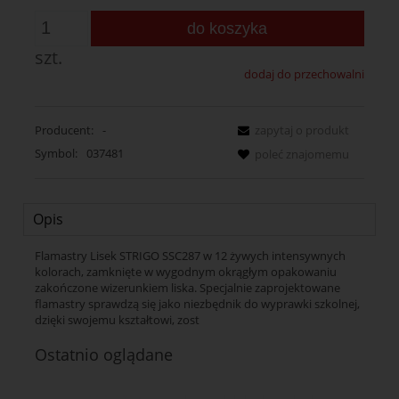
do koszyka
szt.
dodaj do przechowalni
Producent:
-
zapytaj o produkt
Symbol:
037481
poleć znajomemu
Opis
Flamastry Lisek STRIGO SSC287 w 12 żywych intensywnych
kolorach, zamknięte w wygodnym okrągłym opakowaniu
zakończone wizerunkiem liska. Specjalnie zaprojektowane
flamastry sprawdzą się jako niezbędnik do wyprawki szkolnej,
dzięki swojemu kształtowi, zost
Ostatnio oglądane