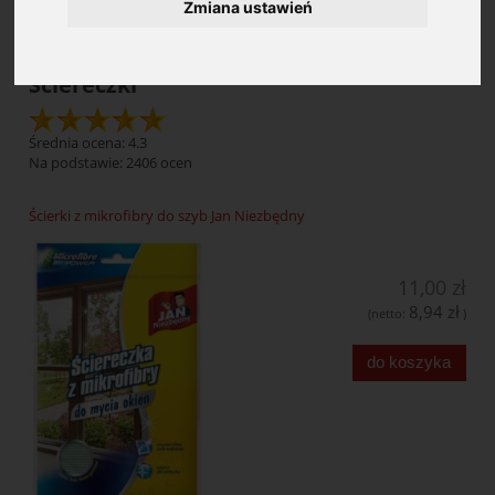
Zmiana ustawień
Ściereczki
Średnia ocena: 4.3
Na podstawie:
2406
ocen
Ścierki z mikrofibry do szyb Jan Niezbędny
11,00 zł
8,94 zł
(netto:
)
do koszyka