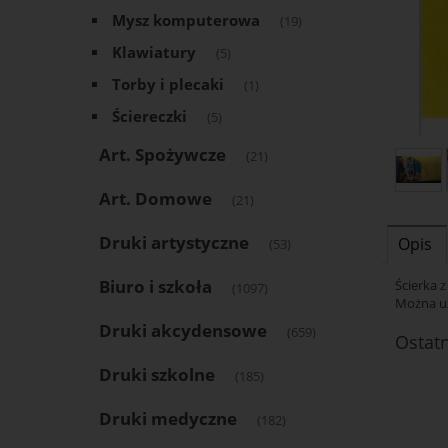
Mysz komputerowa
(19)
Klawiatury
(5)
Torby i plecaki
(1)
Ściereczki
(5)
Art. Spożywcze
(21)
Art. Domowe
(21)
Druki artystyczne
Opis
(53)
Biuro i szkoła
Ścierka z
(1097)
Można uż
Druki akcydensowe
(659)
Ostat
Druki szkolne
(185)
Druki medyczne
(182)