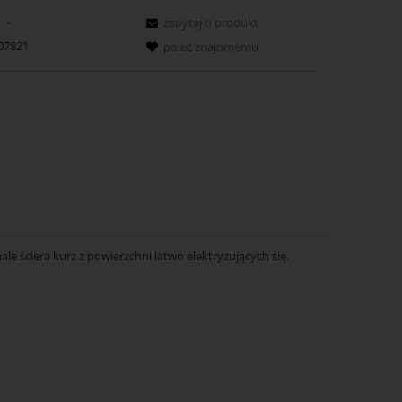
:
-
zapytaj o produkt
07821
poleć znajomemu
le ściera kurz z powierzchni łatwo elektryzujących się.