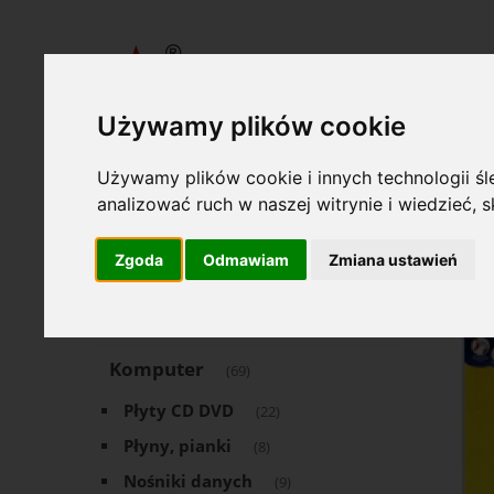
Używamy plików cookie
Używamy plików cookie i innych technologii śle
»
»
Wydawnictwa Akcydensowe S. A.
Komputer
Ścierecz
Oferta
analizować ruch w naszej witrynie i wiedzieć,
Ścier
Zgoda
Odmawiam
Zmiana ustawień
Art. Piśmienne
(1504)
Art. Papiernicze
(553)
Komputer
(69)
Płyty CD DVD
(22)
Płyny, pianki
(8)
Nośniki danych
(9)