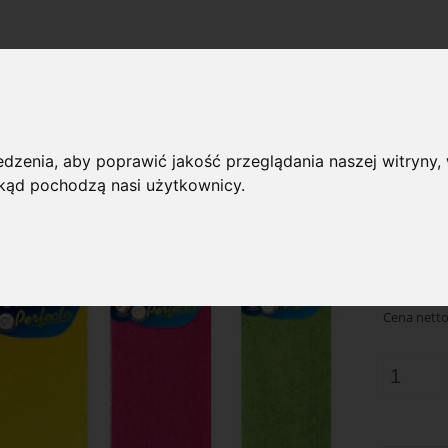
dzenia, aby poprawić jakość przeglądania naszej witryny, 
»
ki
Ścierka z mikrofibry OSKAR PERFECTA 34x34 cm
 skąd pochodzą nasi użytkownicy.
ka z mikrofibry OSKAR PERFECTA 34x34 cm
Dostępnoś
10
Cena:
Cena netto