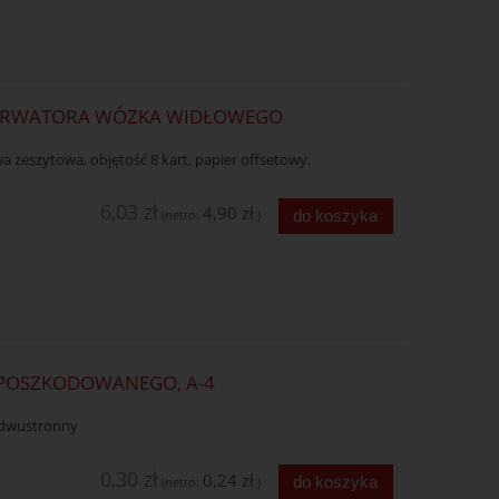
SERWATORA WÓZKA WIDŁOWEGO
 zeszytowa, objętość 8 kart, papier offsetowy.
6,03 zł
4,90 zł
do koszyka
(netto:
)
Ń POSZKODOWANEGO, A-4
k dwustronny
0,30 zł
0,24 zł
do koszyka
(netto:
)