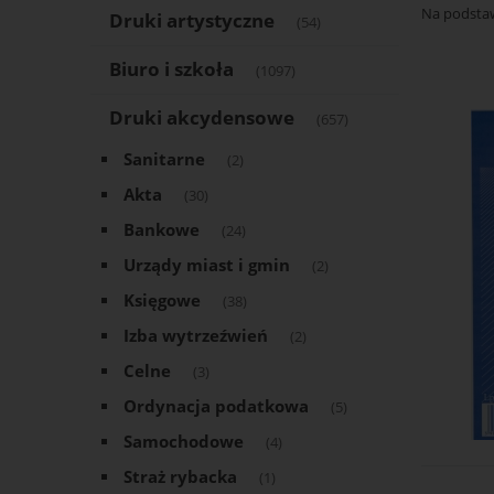
Na podsta
Druki artystyczne
(54)
Biuro i szkoła
(1097)
Druki akcydensowe
(657)
Sanitarne
(2)
Akta
(30)
Bankowe
(24)
Urządy miast i gmin
(2)
Księgowe
(38)
Izba wytrzeźwień
(2)
Celne
(3)
Ordynacja podatkowa
(5)
Samochodowe
(4)
Straż rybacka
(1)