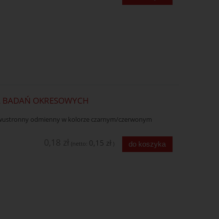
A BADAŃ OKRESOWYCH
k dwustronny odmienny w kolorze czarnym/czerwonym
0,18 zł
0,15 zł
do koszyka
(netto:
)