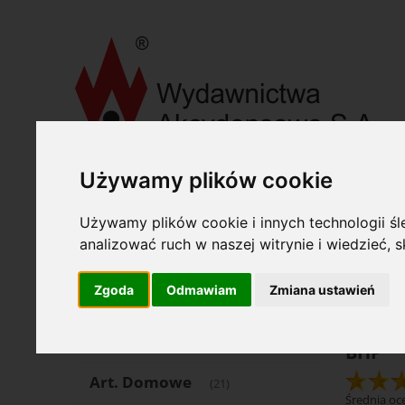
»
»
Wydawnictwa Akcydensowe S. A.
Druki akcydensowe
Oferta
Używamy plików cookie
Opcje
Art. Piśmienne
Używamy plików cookie i innych technologii śle
(1504)
Katego
analizować ruch w naszej witrynie i wiedzieć,
Art. Papiernicze
(553)
Dostęp
Zgoda
Odmawiam
Zmiana ustawień
Komputer
(68)
Art. Spożywcze
(21)
BHP
Art. Domowe
(21)
Średnia oce