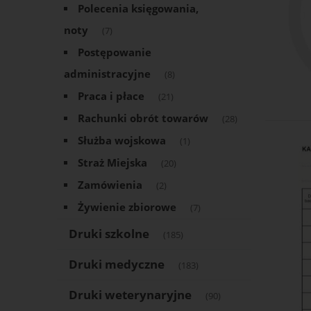
Polecenia księgowania,
noty
(7)
Postępowanie
administracyjne
(8)
Praca i płace
(21)
Rachunki obrót towarów
(28)
Służba wojskowa
(1)
Straż Miejska
(20)
Zamówienia
(2)
Żywienie zbiorowe
(7)
Druki szkolne
(185)
Druki medyczne
(183)
Druki weterynaryjne
(90)