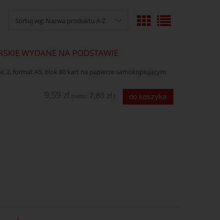
Sortuj wg:
Nazwa produktu A-Z
ARSKIE WYDANE NA PODSTAWIE
AŁ 2, format A5, blok 80 kart na papierze samokopiującym
9,59 zł
7,80 zł
do koszyka
(netto:
)