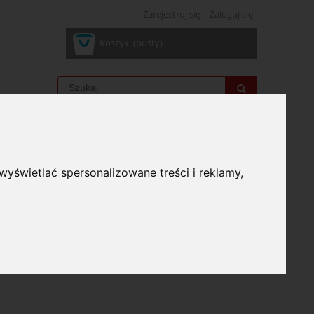
Zarejestruj się
Zaloguj się
Koszyk:
(pusty)
wyświetlać spersonalizowane treści i reklamy,
: (wybierz)
bierz)