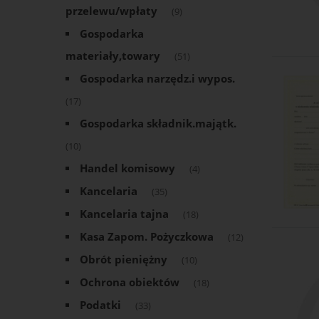
przelewu/wpłaty
(9)
Gospodarka
materiały,towary
(51)
Gospodarka narzędz.i wypos.
(17)
Gospodarka składnik.majątk.
(10)
Handel komisowy
(4)
Kancelaria
(35)
Kancelaria tajna
(18)
Kasa Zapom. Pożyczkowa
(12)
Obrót pieniężny
(10)
Ochrona obiektów
(18)
Podatki
(33)