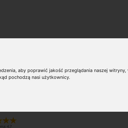
BHP
 przeglądania
dzenia, aby poprawić jakość przeglądania naszej witryny, 
rie: BHP
Producent
 skąd pochodzą nasi użytkownicy.
ność: (wybierz)
Cena: (wy
na: 4.7