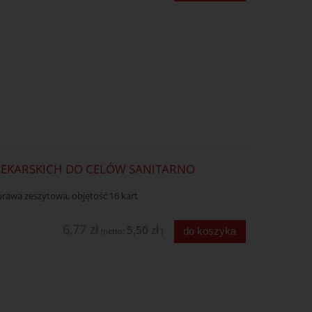
LEKARSKICH DO CELÓW SANITARNO
rawa zeszytowa, objętość 16 kart
6,77 zł
5,50 zł
do koszyka
(netto:
)