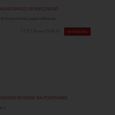
ZAKŁADOWEGO SPOŁECZNEGO
 32 strony (16 kart), papier offsetowy
11,07 zł
9,00 zł
do koszyka
(netto:
)
EKARSKIE WYDANE NA PODSTAWIE
AŁ 3