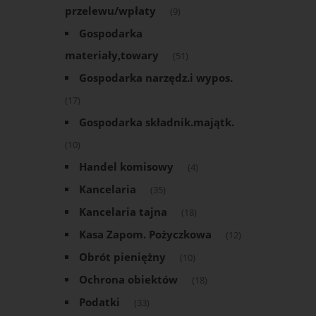
przelewu/wpłaty
(9)
Gospodarka
materiały,towary
(51)
Gospodarka narzędz.i wypos.
(17)
Gospodarka składnik.majątk.
(10)
Handel komisowy
(4)
Kancelaria
(35)
Kancelaria tajna
(18)
Kasa Zapom. Pożyczkowa
(12)
Obrót pieniężny
(10)
Ochrona obiektów
(18)
Podatki
(33)