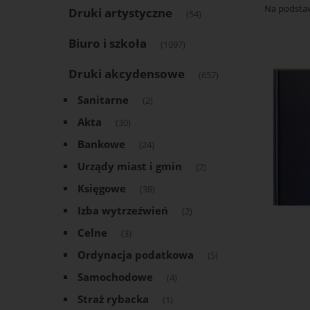
Na podsta
Druki artystyczne
(54)
Biuro i szkoła
(1097)
Druki akcydensowe
(657)
Sanitarne
(2)
Akta
(30)
Bankowe
(24)
Urządy miast i gmin
(2)
Księgowe
(38)
Izba wytrzeźwień
(2)
Celne
(3)
Ordynacja podatkowa
(5)
Samochodowe
(4)
Straż rybacka
(1)