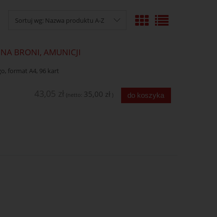
Sortuj wg:
Nazwa produktu A-Z
JNA BRONI, AMUNICJI
, format A4, 96 kart
43,05 zł
35,00 zł
do koszyka
(netto:
)