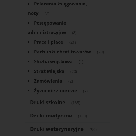
Polecenia księgowania,
noty
(7)
Postępowanie
administracyjne
(8)
Praca i płace
(21)
Rachunki obrót towarów
(28)
Służba wojskowa
(1)
Straż Miejska
(20)
Zamówienia
(2)
Żywienie zbiorowe
(7)
Druki szkolne
(185)
Druki medyczne
(183)
Druki weterynaryjne
(90)