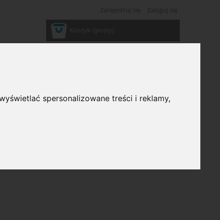
Zarejestruj się
Zaloguj się
Koszyk:
(pusty)
wyświetlać spersonalizowane treści i reklamy,
ść: (wybierz)