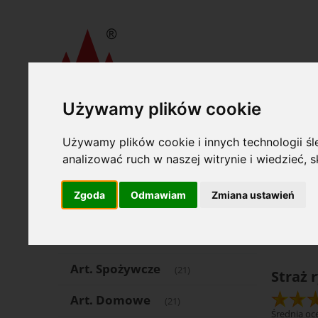
Używamy plików cookie
»
»
Wydawnictwa Akcydensowe S. A.
Druki akcydensowe
Oferta
Opcje
Używamy plików cookie i innych technologii śle
analizować ruch w naszej witrynie i wiedzieć,
Art. Piśmienne
(1504)
Katego
Zgoda
Odmawiam
Zmiana ustawień
Art. Papiernicze
(553)
Cena: 
Komputer
(68)
Art. Spożywcze
(21)
Straż 
Art. Domowe
(21)
Średnia oce