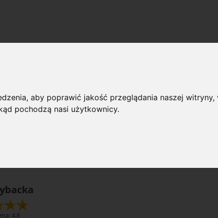
Straż rybacka
 przeglądania
dzenia, aby poprawić jakość przeglądania naszej witryny, 
 skąd pochodzą nasi użytkownicy.
rie: Straż rybacka
Dostępno
(wybierz)
rybacka
na: 4.8